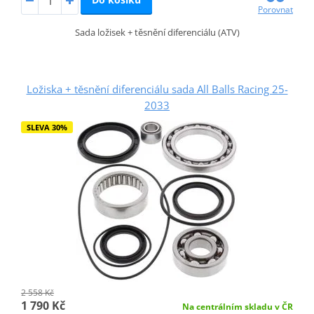
Porovnat
Sada ložisek + těsnění diferenciálu (ATV)
Ložiska + těsnění diferenciálu sada All Balls Racing 25-
2033
SLEVA 30%
2 558 Kč
1 790 Kč
Na centrálním skladu v ČR