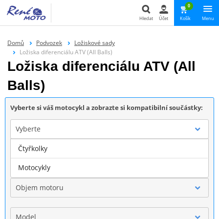
0
Hledat
Účet
Košík
Menu
Hledat
Domů
Podvozek
Ložiskové sady
Ložiska diferenciálu ATV (All Balls)
Ložiska diferenciálu ATV (All
Balls)
Vyberte si váš motocykl a zobrazte si kompatibilní součástky:
Vyberte
Čtyřkolky
Značka
Motocykly
Objem motoru
Model