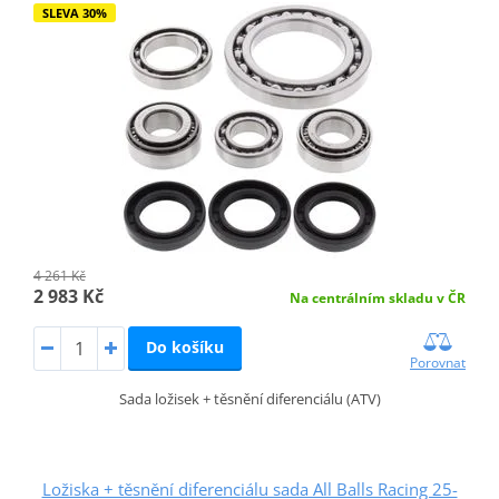
SLEVA 30%
4 261 Kč
2 983 Kč
Na centrálním skladu v ČR
Do košíku
Porovnat
Sada ložisek + těsnění diferenciálu (ATV)
Ložiska + těsnění diferenciálu sada All Balls Racing 25-