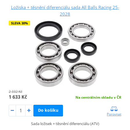
Ložiska + těsnění diferenciálu sada All Balls Racing 25-
2028
SLEVA 30%
2 332 Kč
1 633 Kč
Na centrálním skladu v ČR
Do košíku
Porovnat
Sada ložisek + těsnění diferenciálu (ATV)