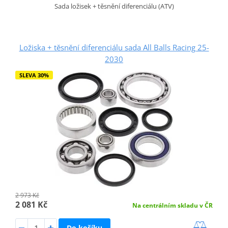
Sada ložisek + těsnění diferenciálu (ATV)
Ložiska + těsnění diferenciálu sada All Balls Racing 25-
2030
SLEVA 30%
2 973 Kč
2 081 Kč
Na centrálním skladu v ČR
Do košíku