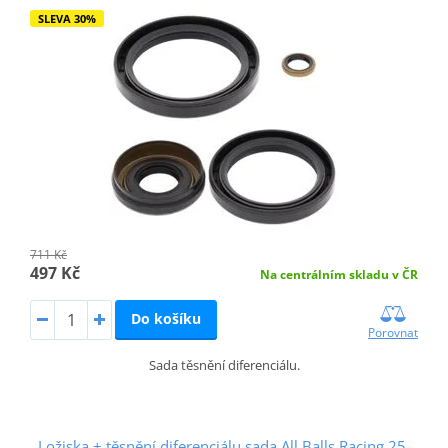
SLEVA 30%
711 Kč
497 Kč
Na centrálním skladu v ČR
Do košíku
Porovnat
Sada těsnění diferenciálu.
Ložiska + těsnění diferenciálu sada All Balls Racing 25-