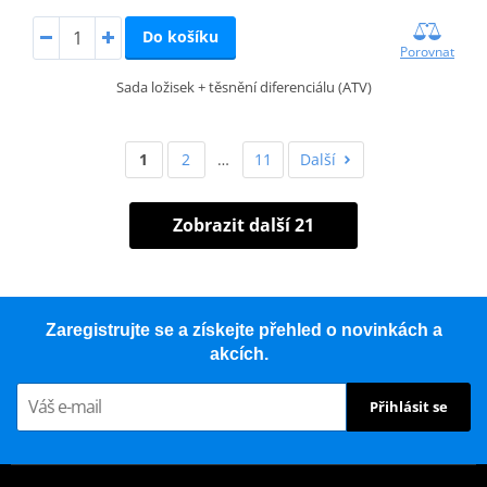
Do košíku
Porovnat
Sada ložisek + těsnění diferenciálu (ATV)
1
2
…
11
Další
Zobrazit další 21
Zaregistrujte se a získejte přehled o novinkách a
akcích.
Přihlásit se