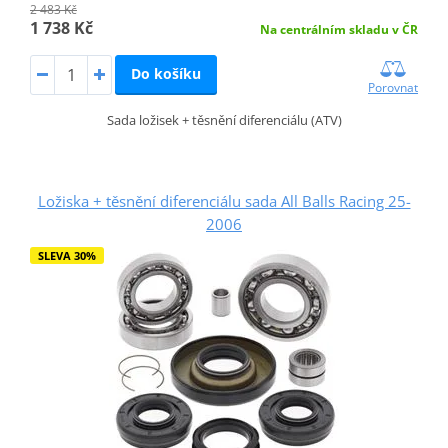
2 483 Kč
1 738 Kč
Na centrálním skladu v ČR
Do košíku
Porovnat
Sada ložisek + těsnění diferenciálu (ATV)
Ložiska + těsnění diferenciálu sada All Balls Racing 25-
2006
SLEVA 30%