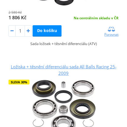
2 580 Kč
1 806 Kč
Na centrálním skladu v ČR
Do košíku
Porovnat
Sada ložisek + těsnění diferenciálu (ATV)
Ložiska + těsnění diferenciálu sada All Balls Racing 25-
2009
SLEVA 30%