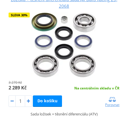
2068
SLEVA 30%
3 270 Kč
2 289 Kč
Na centrálním skladu v ČR
Do košíku
Porovnat
Sada ložisek + těsnění diferenciálu (ATV)