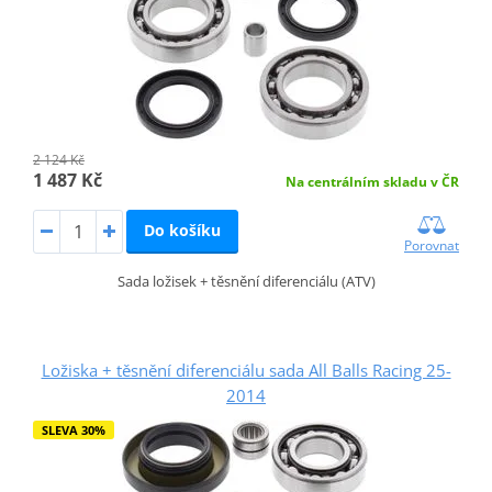
2 124 Kč
1 487 Kč
Na centrálním skladu v ČR
Do košíku
Porovnat
Sada ložisek + těsnění diferenciálu (ATV)
Ložiska + těsnění diferenciálu sada All Balls Racing 25-
2014
SLEVA 30%