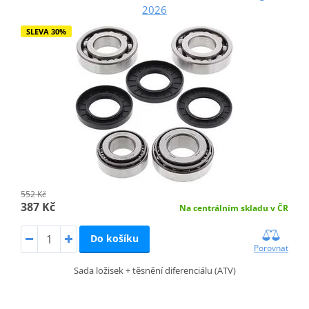
2026
SLEVA 30%
552 Kč
387 Kč
Na centrálním skladu v ČR
Do košíku
Porovnat
Sada ložisek + těsnění diferenciálu (ATV)