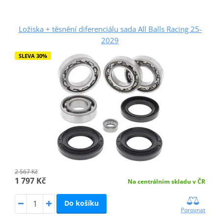
Ložiska + těsnění diferenciálu sada All Balls Racing 25-
2029
SLEVA 30%
2 567 Kč
1 797 Kč
Na centrálním skladu v ČR
Do košíku
Porovnat