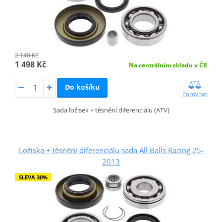
2 140 Kč
1 498 Kč
Na centrálním skladu v ČR
Do košíku
Porovnat
Sada ložisek + těsnění diferenciálu (ATV)
Ložiska + těsnění diferenciálu sada All Balls Racing 25-
2013
SLEVA 30%