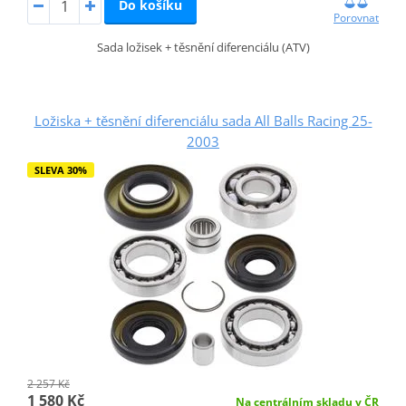
Do košíku
Porovnat
Sada ložisek + těsnění diferenciálu (ATV)
Ložiska + těsnění diferenciálu sada All Balls Racing 25-
2003
SLEVA 30%
2 257 Kč
1 580 Kč
Na centrálním skladu v ČR