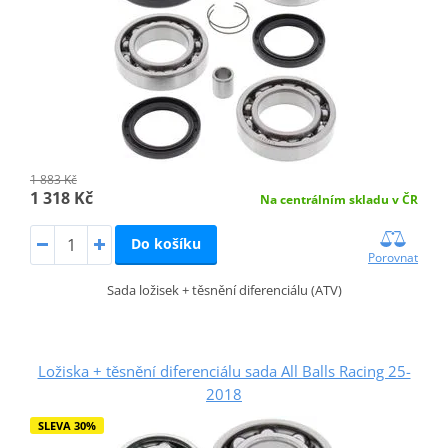
1 883 Kč
1 318 Kč
Na centrálním skladu v ČR
Do košíku
Porovnat
Sada ložisek + těsnění diferenciálu (ATV)
Ložiska + těsnění diferenciálu sada All Balls Racing 25-
2018
SLEVA 30%