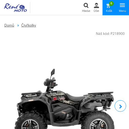
0
Hledat
Účet
Košík
Menu
Hledat
Domů
Čtyřkolky
Náš kód:
P218900