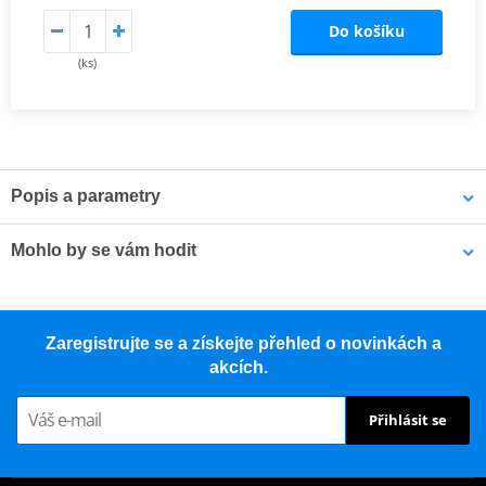
Do košíku
(ks)
Popis a parametry
LOCTITE 603 je upevňovač s vysokou pevností. Vytvořený pro
Mohlo by se vám hodit
lepení lisovaných válcových dílů, zejména pro lisovaná ložiska a
také tam, kde nelze zajistit trvale čisté povrchy. Produkt vytvrzuje
za nepřítomnosti vzduchu mezi lisovanými kovovými plochami a
LOCTITE SF 7063 LOCTITE 2098749 400 ml
zabraňuje uvolnění či průsaku v důsledku rázů a vibrací. Má
Zaregistrujte se a získejte přehled o novinkách a
vysokou toleranci vůči oleji.
akcích.
Catalog
PDF
Přihlásit se
Technické informace
PDF
Bezpečnostní list
PDF