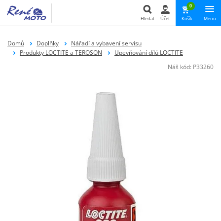
0
Hledat
Účet
Košík
Menu
Hledat
Domů
Doplňky
Nářadí a vybavení servisu
Produkty LOCTITE a TEROSON
Upevňování dílů LOCTITE
Náš kód:
P33260