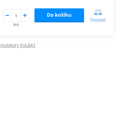
Do košíku
Porovnat
(ks)
kumulátory FULBAT