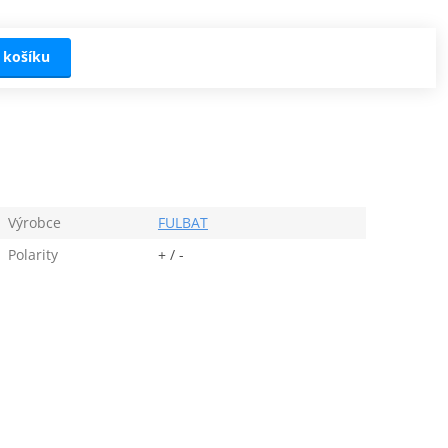
 košíku
Výrobce
FULBAT
Polarity
+ / -