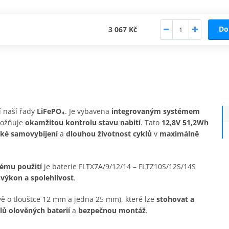
Do
3 067 Kč
í naší řady
LiFePO₄
. Je vybavena
integrovaným systémem
možňuje
okamžitou kontrolu stavu nabití
. Tato
12,8V 51,2Wh
zké samovybíjení
a
dlouhou životnost cyklů
v
maximálně
tému použití
je baterie FLTX7A/9/12/14 – FLTZ10S/12S/14S
 výkon a spolehlivost
.
ě o tloušťce 12 mm a jedna 25 mm), které lze
stohovat a
ů olověných baterií
a
bezpečnou montáž
.