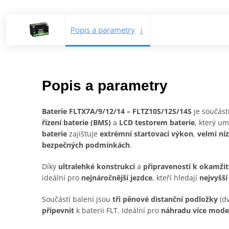
Popis a parametry
Popis a parametry
Baterie FLTX7A/9/12/14 – FLTZ10S/12S/14S
je součást
řízení baterie (BMS)
a
LCD testorem baterie
, který u
baterie
zajišťuje
extrémní startovací výkon
,
velmi ní
bezpečných podmínkách
.
Díky
ultralehké konstrukci
a
připravenosti k okamži
ideální pro
nejnáročnější jezdce
, kteří hledají
nejvyšší
Součástí balení jsou
tři pěnové distanční podložky
(dv
připevnit
k baterii FLT. Ideální pro
náhradu více model