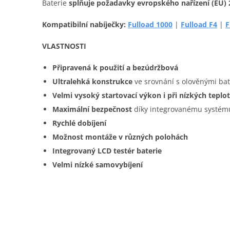
Baterie
splňuje požadavky evropského nařízení (EU) 
Kompatibilní nabíječky:
Fulload 1000
|
Fulload F4
|
F
VLASTNOSTI
Připravená k použití a bezúdržbová
Ultralehká konstrukce
ve srovnání s olověnými ba
Velmi vysoký startovací výkon i při nízkých teplo
Maximální bezpečnost
díky integrovanému systé
Rychlé dobíjení
Možnost montáže v různých polohách
Integrovaný LCD testér baterie
Velmi nízké samovybíjení