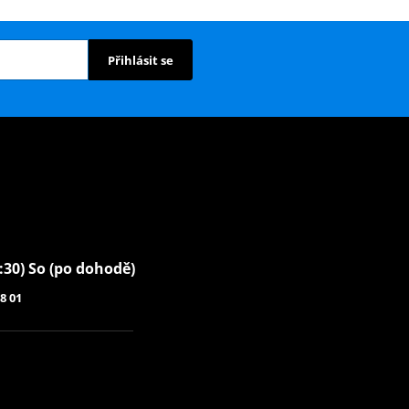
Přihlásit se
6:30) So (po dohodě)
8 01