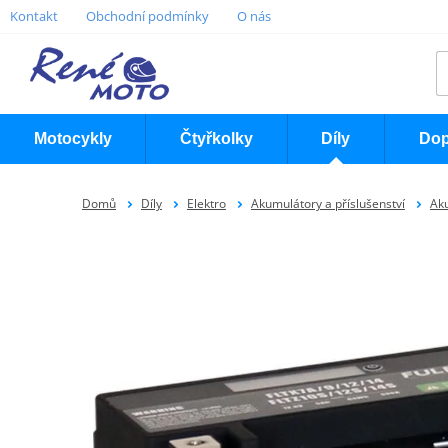
Kontakt
Obchodní podmínky
O nás
Motocykly
Čtyřkolky
Díly
Dop
Domů
Díly
Elektro
Akumulátory a příslušenství
Ak