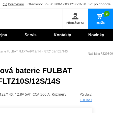
Porovnání
Otevřeno: Po-Pá: 8:00-12:00 12:30-16.30| So: po dohodě
0
PŘIHLÁSIT SE
KOŠÍK
ejna
Servis
Kontakty
Novinky
aterie FULBAT FLTX7A/9/12/14 - FLTZ10S/12S/14S
Náš kód:
P229899
lová baterie FULBAT
 FLTZ10S/12S/14S
/12S/14S, 12,8V 5Ah CCA 300 A, Rozměry
:
Výrobce
FULBAT