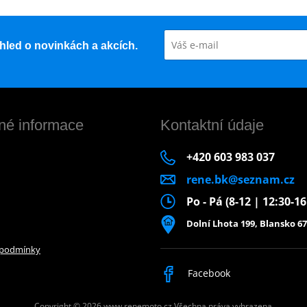
řehled o novinkách a akcích.
né informace
Kontaktní údaje
+420 603 983 037
rene.bk@seznam.cz
Po - Pá (8-12 | 12:30-1
Dolní Lhota 199, Blansko 67
 podmínky
Facebook
Copyright © 2026 www.renemoto.cz
Všechna práva vyhrazena