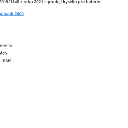
2019/1148 z roku 2021
o
prodeji kyselin pro baterie
.
ulbank 2000
teriemi
tách
mu
BMS