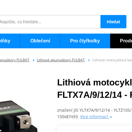
Hledat
lňky
Oblečení
Pro čtyřkolky
Prod
umulátory FULBAT
Lithiové akumulátory FULBAT
Lithiová motocyklová b
Lithiová motocyk
FLTX7A/9/12/14 -
značení JIS YLTX7A/9/12/14 - YLTZ10S
150x87x93.
Více informací