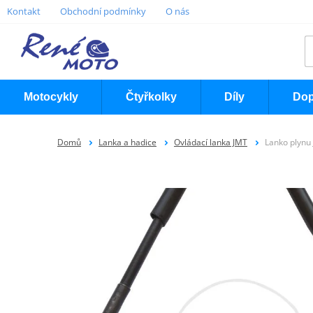
Kontakt
Obchodní podmínky
O nás
Motocykly
Čtyřkolky
Díly
Dop
Domů
Lanka a hadice
Ovládací lanka JMT
Lanko plynu