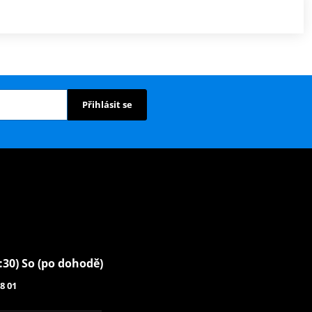
Přihlásit se
6:30) So (po dohodě)
8 01