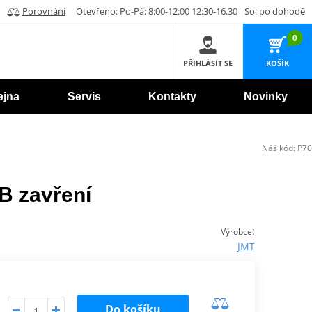
Porovnání
Otevřeno: Po-Pá: 8:00-12:00 12:30-16.30| So: po dohodě
0
PŘIHLÁSIT SE
KOŠÍK
ejna
Servis
Kontakty
Novinky
Náš kód:
P70
B zavření
:
Výrobce
JMT
Do košíku