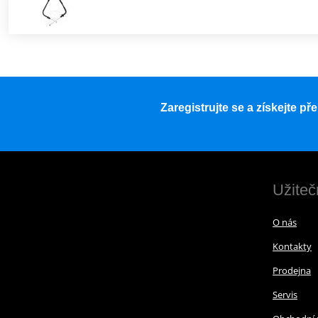
Zaregistrujte se a získejte p
Užiteč
O nás
Kontakty
Prodejna
Servis