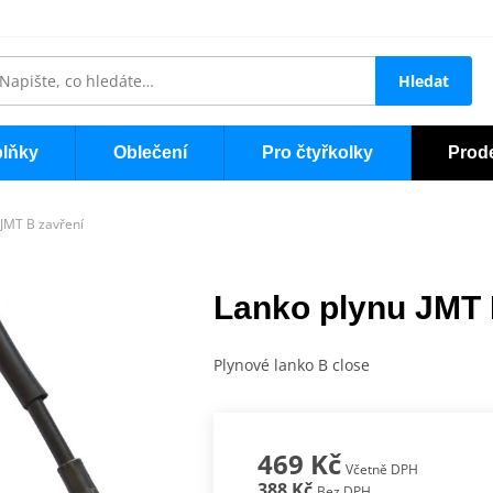
Hledat
lňky
Oblečení
Pro čtyřkolky
Prod
 JMT B zavření
Lanko plynu JMT 
Plynové lanko B close
469 Kč
Včetně DPH
388 Kč
Bez DPH