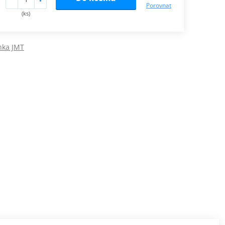
Porovnat
(ks)
nka JMT