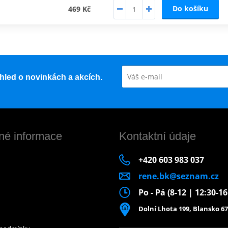
Do košíku
469 Kč
řehled o novinkách a akcích.
né informace
Kontaktní údaje
+420 603 983 037
rene.bk@seznam.cz
Po - Pá (8-12 | 12:30-1
Dolní Lhota 199, Blansko 67