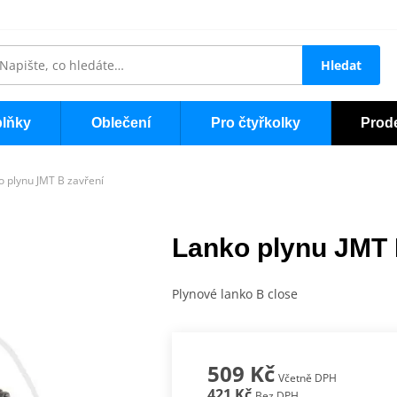
Hledat
lňky
Oblečení
Pro čtyřkolky
Prod
o plynu JMT B zavření
Lanko plynu JMT 
Plynové lanko B close
509 Kč
Včetně DPH
421 Kč
Bez DPH