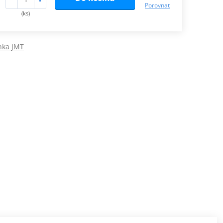
Porovnat
(ks)
nka JMT