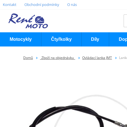
Kontakt
Obchodní podmínky
O nás
Motocykly
Čtyřkolky
Díly
Dop
Domů
_Zboží na objednávku_
Ovládací lanka JMT
Lank