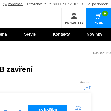
Porovnání
Otevřeno: Po-Pá: 8:00-12:00 12:30-16.30| So: po dohodě
0
PŘIHLÁSIT SE
KOŠÍK
ejna
Servis
Kontakty
Novinky
Náš kód:
P43
B zavření
:
Výrobce
JMT
Do košíku