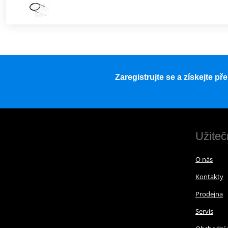
Zaregistrujte se a získejte p
Užiteč
O nás
Kontakty
Prodejna
Servis