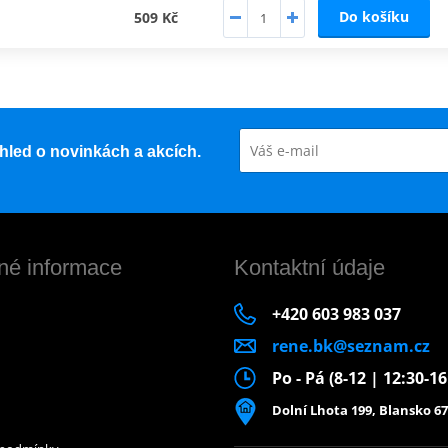
Do košíku
509 Kč
řehled o novinkách a akcích.
né informace
Kontaktní údaje
+420 603 983 037
rene.bk@seznam.cz
Po - Pá (8-12 | 12:30-1
Dolní Lhota 199, Blansko 67