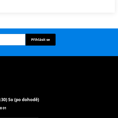
Přihlásit se
6:30) So (po dohodě)
8 01