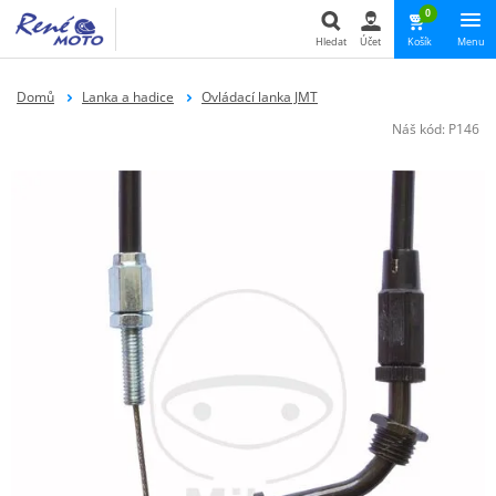
0
Hledat
Účet
Košík
Menu
Hledat
Domů
Lanka a hadice
Ovládací lanka JMT
Náš kód:
P146