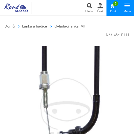
0
Hledat
Účet
Košík
Menu
Hledat
Domů
Lanka a hadice
Ovládací lanka JMT
Náš kód:
P111