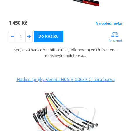
1 450 Kč
Na objednávku
Do košíku
Porovnat
Spojková hadice Venhill s PTFE (Teflonovou) vnitřní vrstvou,
nerezovým opletem a…
Hadice spojky Venhill H05-3-006/P-CL čirá barva