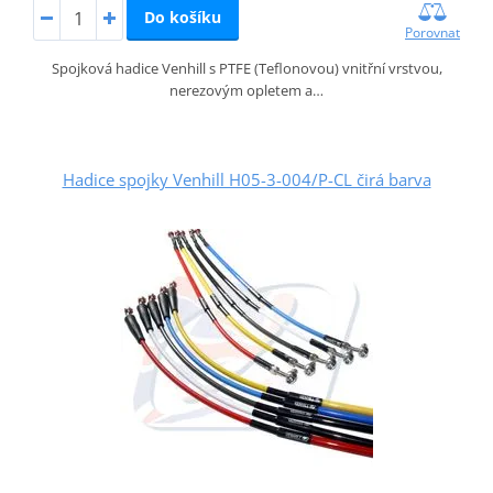
Do košíku
Porovnat
Spojková hadice Venhill s PTFE (Teflonovou) vnitřní vrstvou,
nerezovým opletem a…
Hadice spojky Venhill H05-3-004/P-CL čirá barva