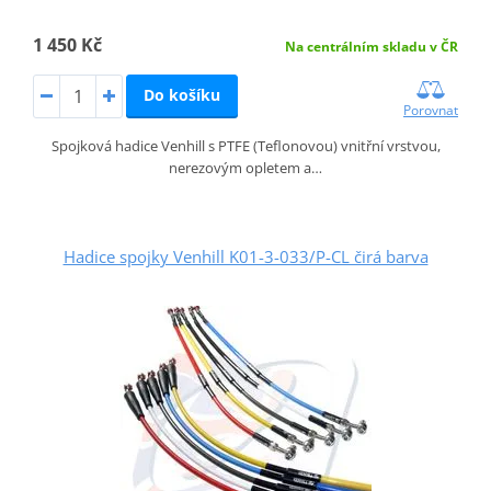
1 450 Kč
Na centrálním skladu v ČR
Do košíku
Porovnat
Spojková hadice Venhill s PTFE (Teflonovou) vnitřní vrstvou,
nerezovým opletem a…
Hadice spojky Venhill K01-3-033/P-CL čirá barva