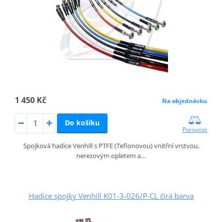
1 450 Kč
Na objednávku
Do košíku
Porovnat
Spojková hadice Venhill s PTFE (Teflonovou) vnitřní vrstvou,
nerezovým opletem a…
Hadice spojky Venhill K01-3-026/P-CL čirá barva