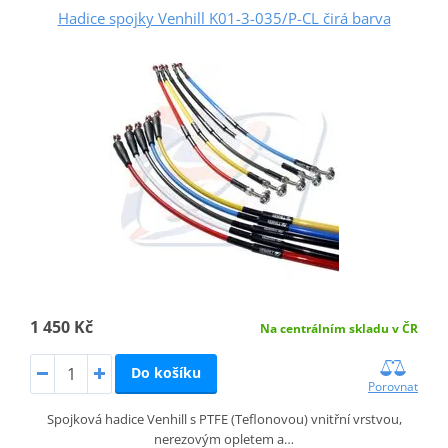
Hadice spojky Venhill K01-3-035/P-CL čirá barva
1 450 Kč
Na centrálním skladu v ČR
Do košíku
Porovnat
Spojková hadice Venhill s PTFE (Teflonovou) vnitřní vrstvou,
nerezovým opletem a…