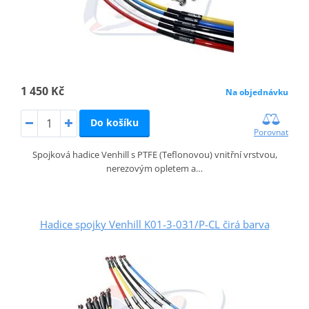
1 450 Kč
Na objednávku
Do košíku
Porovnat
Spojková hadice Venhill s PTFE (Teflonovou) vnitřní vrstvou,
nerezovým opletem a…
Hadice spojky Venhill K01-3-031/P-CL čirá barva