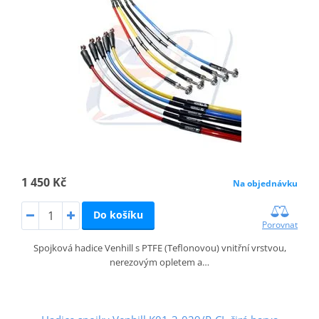
1 450 Kč
Na objednávku
Do košíku
Porovnat
Spojková hadice Venhill s PTFE (Teflonovou) vnitřní vrstvou,
nerezovým opletem a…