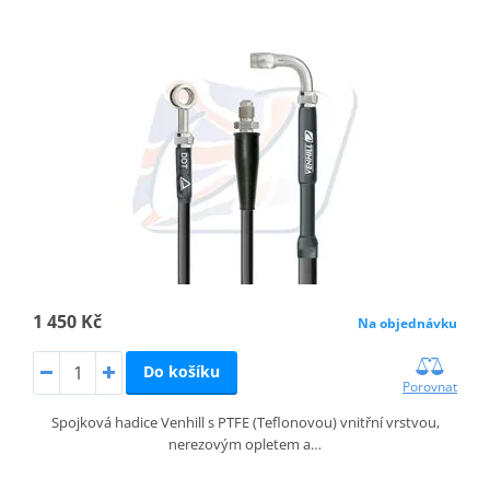
1 450 Kč
Na objednávku
Do košíku
Porovnat
Spojková hadice Venhill s PTFE (Teflonovou) vnitřní vrstvou,
nerezovým opletem a…