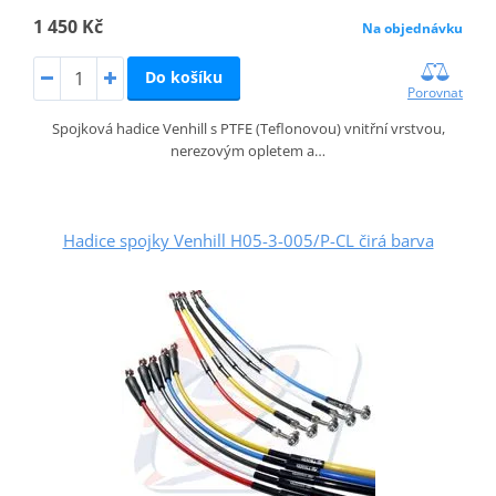
1 450 Kč
Na objednávku
Do košíku
Porovnat
Spojková hadice Venhill s PTFE (Teflonovou) vnitřní vrstvou,
nerezovým opletem a…
Hadice spojky Venhill H05-3-005/P-CL čirá barva