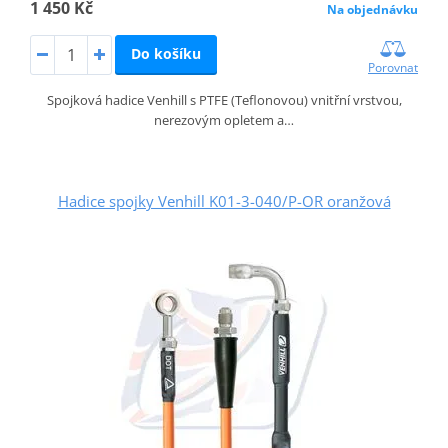
1 450 Kč
Na objednávku
Do košíku
Porovnat
Spojková hadice Venhill s PTFE (Teflonovou) vnitřní vrstvou,
nerezovým opletem a…
Hadice spojky Venhill K01-3-040/P-OR oranžová