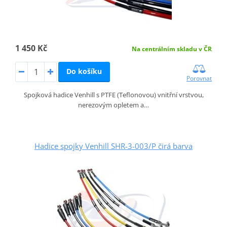
1 450 Kč
Na centrálním skladu v ČR
Do košíku
Porovnat
Spojková hadice Venhill s PTFE (Teflonovou) vnitřní vrstvou,
nerezovým opletem a…
Hadice spojky Venhill SHR-3-003/P čirá barva