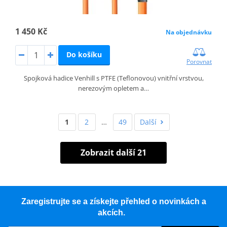
1 450 Kč
Na objednávku
Do košíku
Porovnat
Spojková hadice Venhill s PTFE (Teflonovou) vnitřní vrstvou,
nerezovým opletem a…
1
2
…
49
Další
Zobrazit další 21
Zaregistrujte se a získejte přehled o novinkách a
akcích.