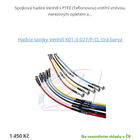
Spojková hadice Venhill s PTFE (Teflonovou) vnitřní vrstvou,
nerezovým opletem a…
Hadice spojky Venhill K01-3-027/P-CL čirá barva
1 450 Kč
Na centrálním skladu v ČR