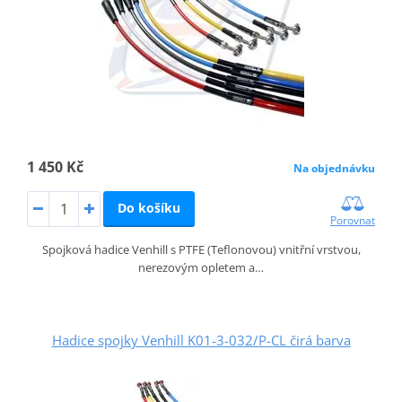
1 450 Kč
Na objednávku
Do košíku
Porovnat
Spojková hadice Venhill s PTFE (Teflonovou) vnitřní vrstvou,
nerezovým opletem a…
Hadice spojky Venhill K01-3-032/P-CL čirá barva