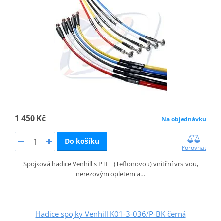
1 450 Kč
Na objednávku
Do košíku
Porovnat
Spojková hadice Venhill s PTFE (Teflonovou) vnitřní vrstvou,
nerezovým opletem a…
Hadice spojky Venhill K01-3-036/P-BK černá