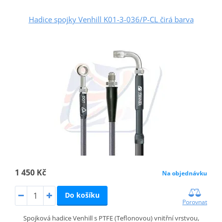
Hadice spojky Venhill K01-3-036/P-CL čirá barva
1 450 Kč
Na objednávku
Do košíku
Porovnat
Spojková hadice Venhill s PTFE (Teflonovou) vnitřní vrstvou,