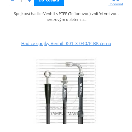
Porovnat
Spojková hadice Venhill s PTFE (Teflonovou) vnitřní vrstvou,
nerezovým opletem a…
Hadice spojky Venhill K01-3-040/P-BK černá