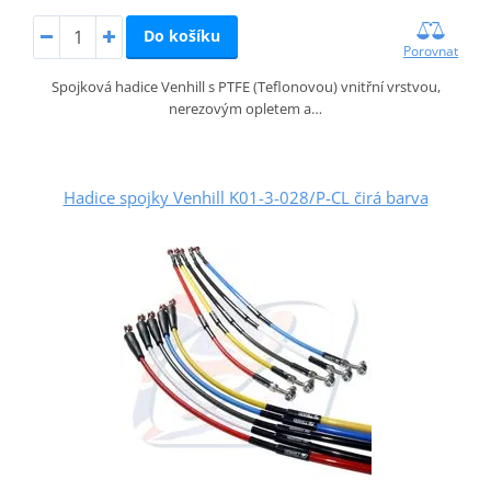
Do košíku
Porovnat
Spojková hadice Venhill s PTFE (Teflonovou) vnitřní vrstvou,
nerezovým opletem a…
Hadice spojky Venhill K01-3-028/P-CL čirá barva