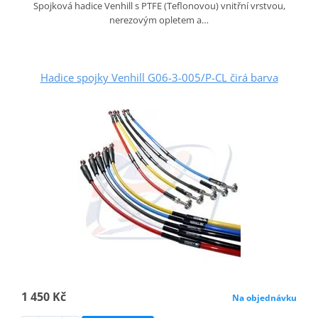
Spojková hadice Venhill s PTFE (Teflonovou) vnitřní vrstvou,
nerezovým opletem a…
Hadice spojky Venhill G06-3-005/P-CL čirá barva
1 450 Kč
Na objednávku