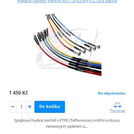
Hadice spojky Venhill K01-3-029/P-CL čirá barva
1 450 Kč
Na objednávku
Do košíku
Porovnat
Spojková hadice Venhill s PTFE (Teflonovou) vnitřní vrstvou,
nerezovým opletem a…