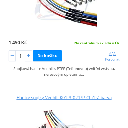
1 450 Kč
Na centrálním skladu v ČR
Do košíku
Porovnat
Spojková hadice Venhill s PTFE (Teflonovou) vnitřní vrstvou,
nerezovým opletem a…
Hadice spojky Venhill K01-3-021/P-CL čirá barva