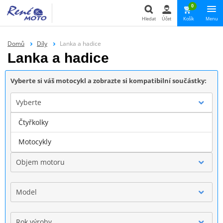
0
Hledat
Účet
Košík
Menu
Hledat
Domů
Díly
Lanka a hadice
Lanka a hadice
Vyberte si váš motocykl a zobrazte si kompatibilní součástky:
Vyberte
Čtyřkolky
Značka
Motocykly
Objem motoru
Model
Rok výroby