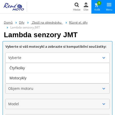
0
Hledat
Účet
Košík
Menu
Hledat
Domů
Díly
_Zboží na objednávku_
Různé el. díly
Lambda senzory JMT
Lambda senzory JMT
Vyberte si váš motocykl a zobrazte si kompatibilní součástky:
Vyberte
Čtyřkolky
Značka
Motocykly
Objem motoru
Model