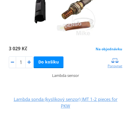
3 029 Kč
Na objednávku
Do košíku
Porovnat
Lambda sensor
Lambda sonda (kyslíkový senzor) JMT 1-2 pieces for
PKW