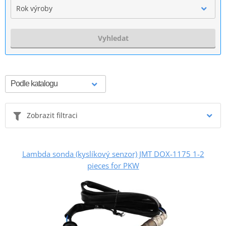
Rok výroby
Vyhledat
Zobrazit filtraci
Lambda sonda (kyslíkový senzor) JMT DOX-1175 1-2
pieces for PKW