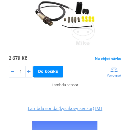
2 679 Kč
Na objednávku
Do košíku
Porovnat
Lambda sensor
Lambda sonda (kyslíkový senzor) JMT