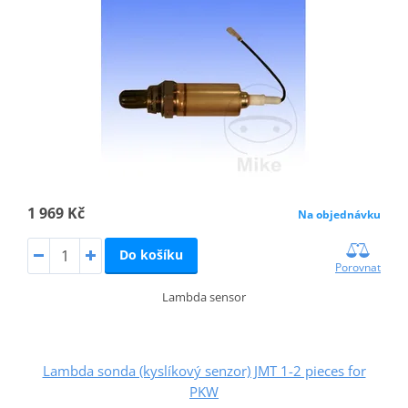
1 969 Kč
Na objednávku
Do košíku
Porovnat
Lambda sensor
Lambda sonda (kyslíkový senzor) JMT 1-2 pieces for
PKW