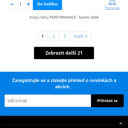
Do košíku
Porovnat
Kryty rámu PERFORMANCE - Nardo šedé
1
2
3
Další
Zobrazit další 21
Zaregistrujte se a získejte přehled o novinkách a
akcích.
Přihlásit se