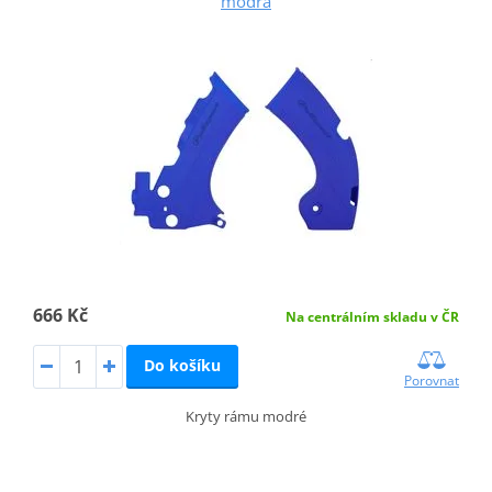
modrá
666 Kč
Na centrálním skladu v ČR
Do košíku
Porovnat
Kryty rámu modré