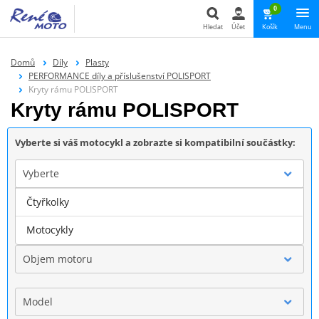
0
Hledat
Účet
Košík
Menu
Hledat
Domů
Díly
Plasty
PERFORMANCE díly a příslušenství POLISPORT
Kryty rámu POLISPORT
Kryty rámu POLISPORT
Vyberte si váš motocykl a zobrazte si kompatibilní součástky:
Vyberte
Čtyřkolky
Značka
Motocykly
Objem motoru
Model