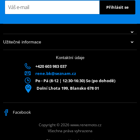
Konektory zapalovacích svíček NGK jsou vybaveny rezistorem z
Přihlásit se
vysoce kvalitního keramického materiálu.
To zajišťuje stálou hodnotu odporu s minimální odchylkou i při
přetížení.
NGK katalog 2017
PDF
Užitečné informace
Výrobce
NGK
Kontaktní údaje
Označení dealera
8710
+420 603 983 037
Země původu
JP
rene.bk@seznam.cz
109 Kč
Po - Pá (8-12 | 12:30-16:30) So (po dohodě)
Na centrálním skladu v ČR
Dolní Lhota 199, Blansko 678 01
Facebook
Copyright © 2026 www.renemoto.cz
Všechna práva vyhrazena