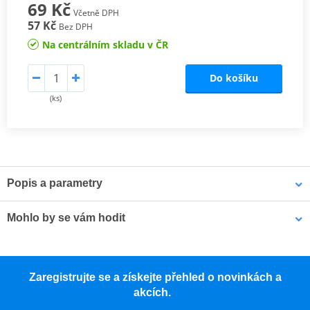
69 Kč
Včetně DPH
57 Kč
Bez DPH
Na centrálním skladu v ČR
Do košíku
(ks)
Popis a parametry
KONEKTOR ZAPALOVACÍ SVÍČKY NGK
Mohlo by se vám hodit
Použití konektorů zapalovacích svíček NGK s odrušovacími
rezistory ve spojení se zapalovacími svíčkami NGK zajišťuje
Pouzdro na náhradní svíčku MOTION STUFF černá
optimální potlačení rušivých frekvencí ve všech frekvenčních
Zaregistrujte se a získejte přehled o novinkách a
pásmech, aniž by negativně ovlivnilo chod motoru.
akcích.