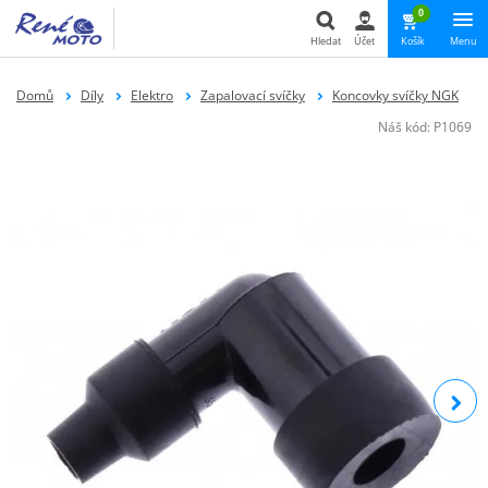
0
Hledat
Účet
Košík
Menu
Hledat
Domů
Díly
Elektro
Zapalovací svíčky
Koncovky svíčky NGK
Náš kód:
P1069