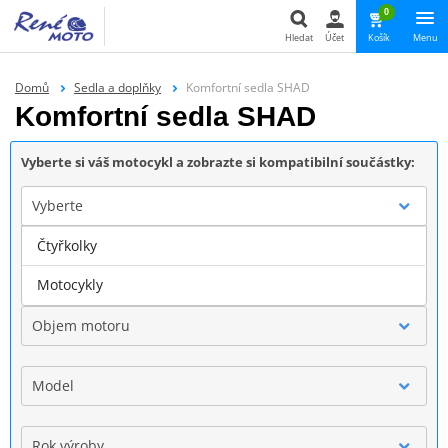
0
Hledat
Účet
Košík
Menu
Hledat
Domů
Sedla a doplňky
Komfortní sedla SHAD
Komfortní sedla SHAD
Vyberte si váš motocykl a zobrazte si kompatibilní součástky:
Vyberte
Čtyřkolky
Značka
Motocykly
Objem motoru
Model
Rok výroby