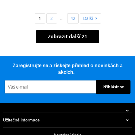
1
2
…
42
Další
Zobrazit další 21
Zaregistrujte se a získejte přehled o novinkách a
akcích.
Přihlásit se
Užitečné informace