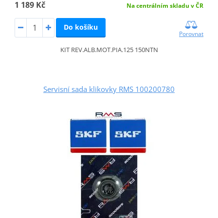
1 189 Kč
Na centrálním skladu v ČR
Do košíku
Porovnat
KIT REV.ALB.MOT.PIA.125 150NTN
Servisní sada klikovky RMS 100200780