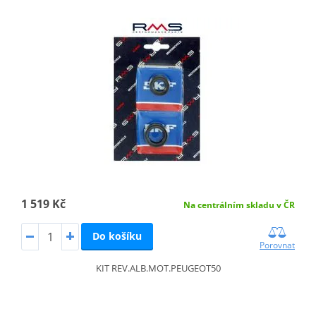
1 519 Kč
Na centrálním skladu v ČR
Do košíku
Porovnat
KIT REV.ALB.MOT.PEUGEOT50