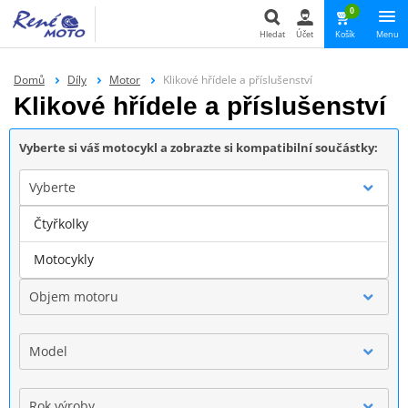
0
Hledat
Účet
Košík
Menu
Hledat
Domů
Díly
Motor
Klikové hřídele a příslušenství
Klikové hřídele a příslušenství
Vyberte si váš motocykl a zobrazte si kompatibilní součástky:
Vyberte
Čtyřkolky
Značka
Motocykly
Objem motoru
Model
Rok výroby