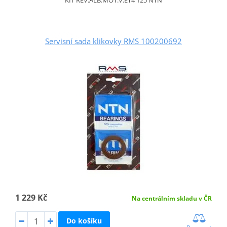
KIT REV.ALB.MOT.V.ET4 125 NTN
Servisní sada klikovky RMS 100200692
1 229 Kč
Na centrálním skladu v ČR
Do košíku