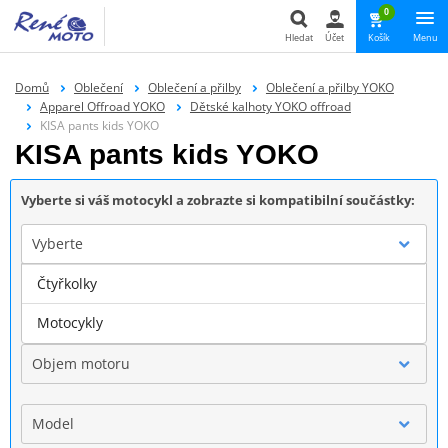
0
Hledat
Účet
Košík
Menu
Hledat
Domů
Oblečení
Oblečení a přilby
Oblečení a přilby YOKO
Apparel Offroad YOKO
Dětské kalhoty YOKO offroad
KISA pants kids YOKO
KISA pants kids YOKO
Vyberte si váš motocykl a zobrazte si kompatibilní součástky:
Vyberte
Čtyřkolky
Značka
Motocykly
Objem motoru
Model