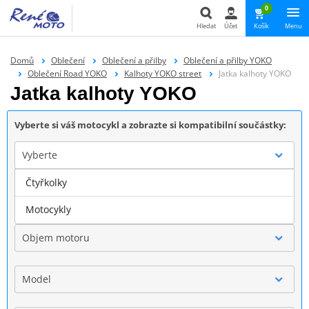
0
Hledat
Účet
Košík
Menu
Hledat
Domů
Oblečení
Oblečení a přilby
Oblečení a přilby YOKO
Oblečení Road YOKO
Kalhoty YOKO street
Jatka kalhoty YOKO
Jatka kalhoty YOKO
Vyberte si váš motocykl a zobrazte si kompatibilní součástky:
Vyberte
Čtyřkolky
Značka
Motocykly
Objem motoru
Model