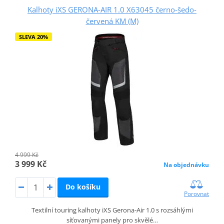
Kalhoty iXS GERONA-AIR 1.0 X63045 černo-šedo-
červená KM (M)
SLEVA 20%
4 999 Kč
3 999 Kč
Na objednávku
Do košíku
Porovnat
Textilní touring kalhoty iXS Gerona‑Air 1.0 s rozsáhlými
síťovanými panely pro skvělé…