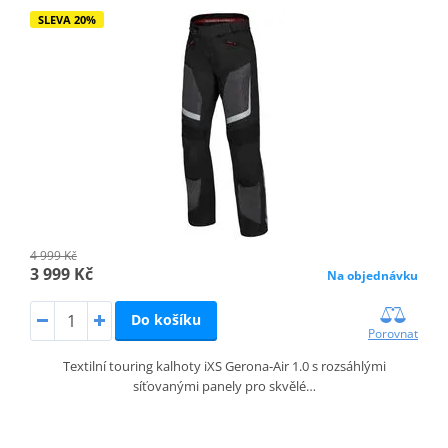
SLEVA 20%
4 999 Kč
3 999 Kč
Na objednávku
Do košíku
Porovnat
Textilní touring kalhoty iXS Gerona‑Air 1.0 s rozsáhlými
síťovanými panely pro skvělé…