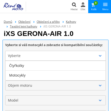
0
Hledat
Účet
Košík
Menu
Hledat
Domů
Oblečení
Oblečení a přilby
Kalhoty
Textilní letní kalhoty
iXS GERONA-AIR 1.0
iXS GERONA-AIR 1.0
Vyberte si váš motocykl a zobrazte si kompatibilní součástky:
Vyberte
Čtyřkolky
Značka
Motocykly
Objem motoru
Model