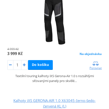
4 999 Kč
3 999 Kč
Na objednávku
Do košíku
Porovnat
Textilní touring kalhoty iXS Gerona‑Air 1.0 s rozsáhlými
síťovanými panely pro skvělé…
Kalhoty iXS GERONA-AIR 1.0 X63045 černo-šedo-
červená KL (L)