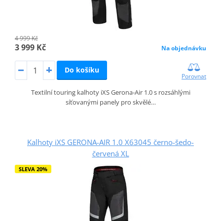
4 999 Kč
3 999 Kč
Na objednávku
Do košíku
Porovnat
Textilní touring kalhoty iXS Gerona‑Air 1.0 s rozsáhlými
síťovanými panely pro skvělé…
Kalhoty iXS GERONA-AIR 1.0 X63045 černo-šedo-
červená XL
SLEVA 20%