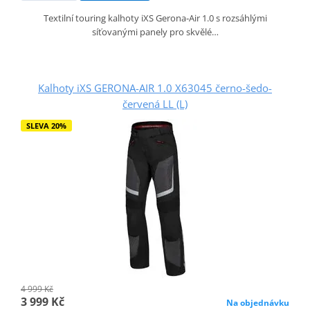
Textilní touring kalhoty iXS Gerona‑Air 1.0 s rozsáhlými
síťovanými panely pro skvělé…
Kalhoty iXS GERONA-AIR 1.0 X63045 černo-šedo-
červená LL (L)
SLEVA 20%
4 999 Kč
3 999 Kč
Na objednávku