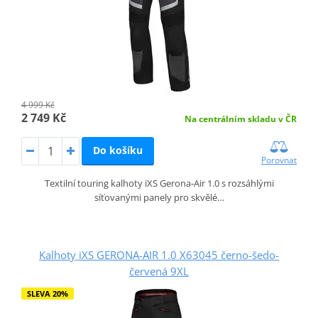
4 999 Kč
2 749 Kč
Na centrálním skladu v ČR
Do košíku
Porovnat
Textilní touring kalhoty iXS Gerona‑Air 1.0 s rozsáhlými
síťovanými panely pro skvělé…
Kalhoty iXS GERONA-AIR 1.0 X63045 černo-šedo-
červená 9XL
SLEVA 20%