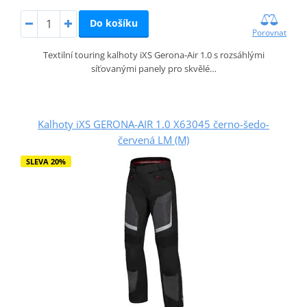
Do košíku
Porovnat
Textilní touring kalhoty iXS Gerona‑Air 1.0 s rozsáhlými
síťovanými panely pro skvělé…
Kalhoty iXS GERONA-AIR 1.0 X63045 černo-šedo-
červená LM (M)
SLEVA 20%