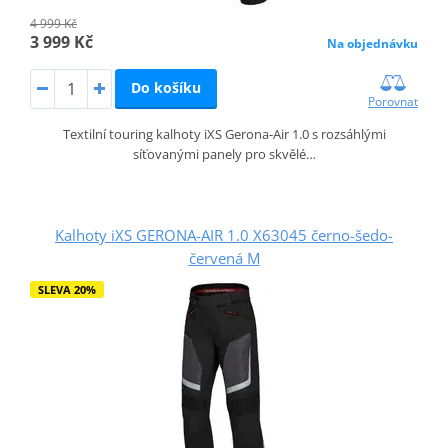
4 999 Kč
3 999 Kč
Na objednávku
Do košíku
Porovnat
Textilní touring kalhoty iXS Gerona‑Air 1.0 s rozsáhlými
síťovanými panely pro skvělé…
Kalhoty iXS GERONA-AIR 1.0 X63045 černo-šedo-
červená M
SLEVA 20%