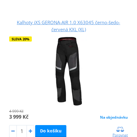
Kalhoty iXS GERONA-AIR 1.0 X63045 černo-šedo-
červená KXL (XL)
SLEVA 20%
4 999 Kč
3 999 Kč
Na objednávku
Do košíku
Porovnat