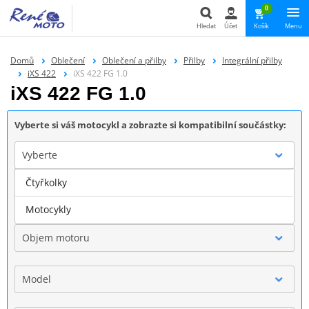
0
Hledat
Účet
Košík
Menu
Hledat
Domů
Oblečení
Oblečení a přilby
Přilby
Integrální přilby
iXS 422
iXS 422 FG 1.0
iXS 422 FG 1.0
Vyberte si váš motocykl a zobrazte si kompatibilní součástky:
Vyberte
Čtyřkolky
Značka
Motocykly
Objem motoru
Model