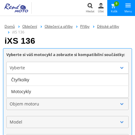
0
Hledat
Účet
Košík
Menu
Hledat
Domů
Oblečení
Oblečení a přilby
Přilby
Dětské přilby
iXS 136
iXS 136
Vyberte si váš motocykl a zobrazte si kompatibilní součástky:
Vyberte
Čtyřkolky
Značka
Motocykly
Objem motoru
Model