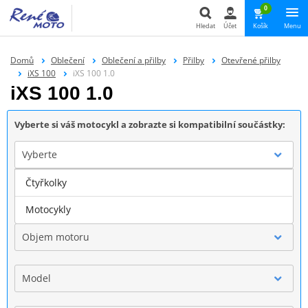
0
Hledat
Účet
Košík
Menu
Hledat
Domů
Oblečení
Oblečení a přilby
Přilby
Otevřené přilby
iXS 100
iXS 100 1.0
iXS 100 1.0
Vyberte si váš motocykl a zobrazte si kompatibilní součástky:
Vyberte
Čtyřkolky
Značka
Motocykly
Objem motoru
Model