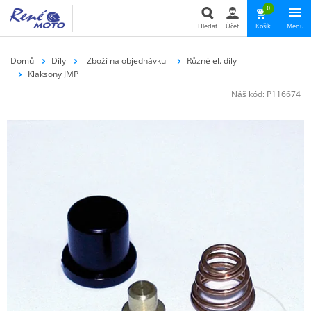
0
Hledat
Účet
Košík
Menu
Hledat
Domů
Díly
_Zboží na objednávku_
Různé el. díly
Klaksony JMP
Náš kód:
P116674