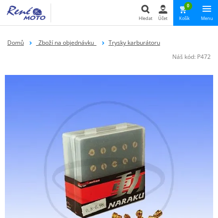
0
Hledat
Účet
Košík
Menu
Hledat
Domů
_Zboží na objednávku_
Trysky karburátoru
Náš kód:
P472