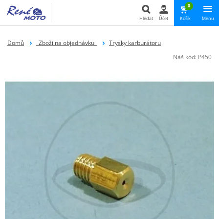
0
Hledat
Účet
Košík
Menu
Hledat
Domů
_Zboží na objednávku_
Trysky karburátoru
Náš kód:
P450