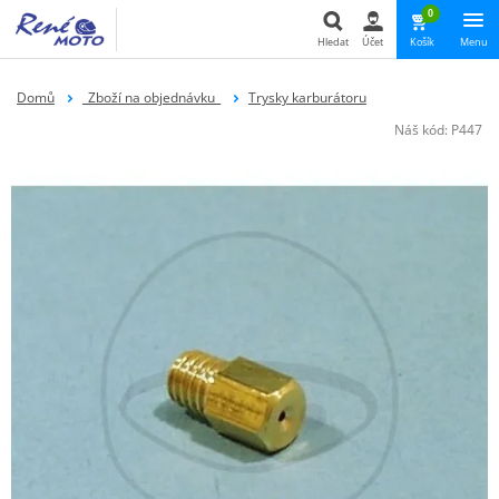
0
Hledat
Účet
Košík
Menu
Hledat
Domů
_Zboží na objednávku_
Trysky karburátoru
Náš kód:
P447