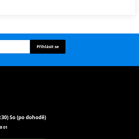
Přihlásit se
6:30) So (po dohodě)
8 01