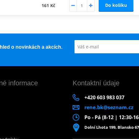
Do košíku
161 Kč
řehled o novinkách a akcích.
né informace
Kontaktní údaje
+420 603 983 037
rene.bk@seznam.cz
Po - Pá (8-12 | 12:30-1
Dolní Lhota 199, Blansko 67