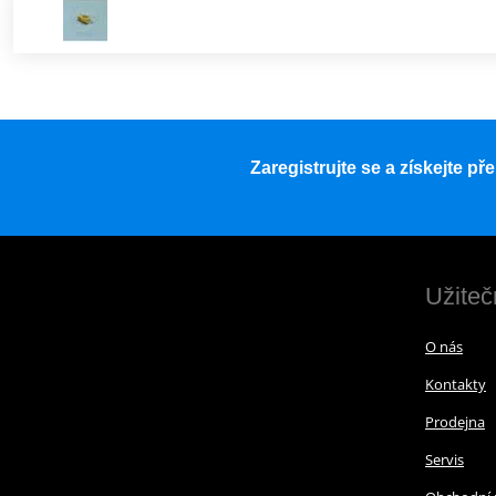
Zaregistrujte se a získejte p
Užiteč
O nás
Kontakty
Prodejna
Servis