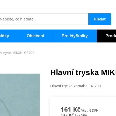
Hledat
lňky
Oblečení
Pro čtyřkolky
Prod
ní tryska MIKUNI GR 200
Hlavní tryska MI
Hlavní tryska Yamaha GR 200
161 Kč
Včetně DPH
133 Kč
Bez DPH