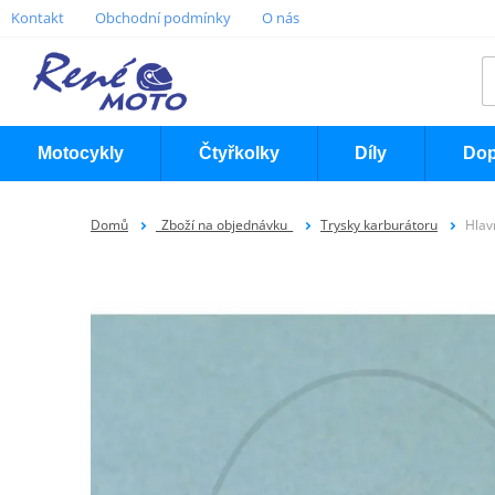
Kontakt
Obchodní podmínky
O nás
Motocykly
Čtyřkolky
Díly
Dop
Domů
_Zboží na objednávku_
Trysky karburátoru
Hlav