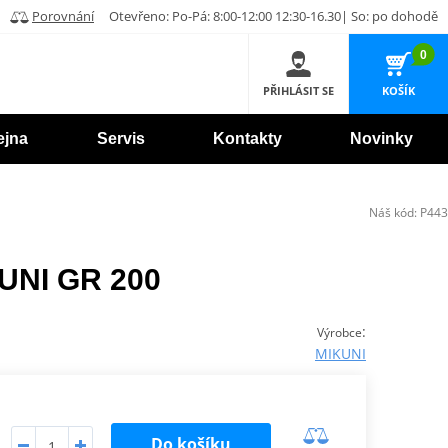
Porovnání
Otevřeno: Po-Pá: 8:00-12:00 12:30-16.30| So: po dohodě
0
PŘIHLÁSIT SE
KOŠÍK
ejna
Servis
Kontakty
Novinky
Náš kód:
P443
KUNI GR 200
:
Výrobce
MIKUNI
Do košíku