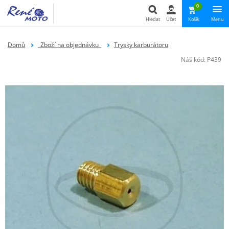
0
Hledat
Účet
Košík
Menu
Hledat
Domů
_Zboží na objednávku_
Trysky karburátoru
Náš kód:
P439