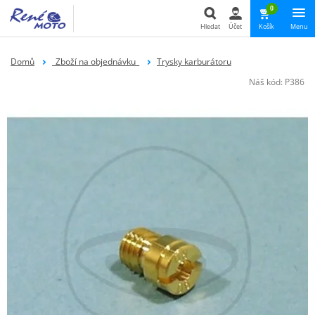
0
Hledat
Účet
Košík
Menu
Hledat
Domů
_Zboží na objednávku_
Trysky karburátoru
Náš kód:
P386