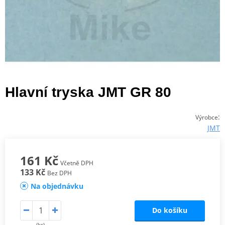
Hlavní tryska JMT GR 80
:
Výrobce
JMT
161 Kč
Včetně DPH
133 Kč
Bez DPH
Na objednávku
Do košíku
(ks)