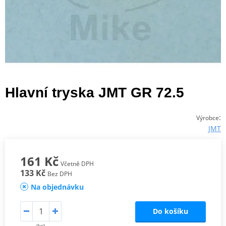
Hlavní tryska JMT GR 72.5
:
Výrobce
JMT
161 Kč
Včetně DPH
133 Kč
Bez DPH
Na objednávku
Do košíku
(ks)