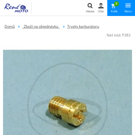
0
Hledat
Účet
Košík
Menu
Hledat
Domů
_Zboží na objednávku_
Trysky karburátoru
Náš kód:
P383