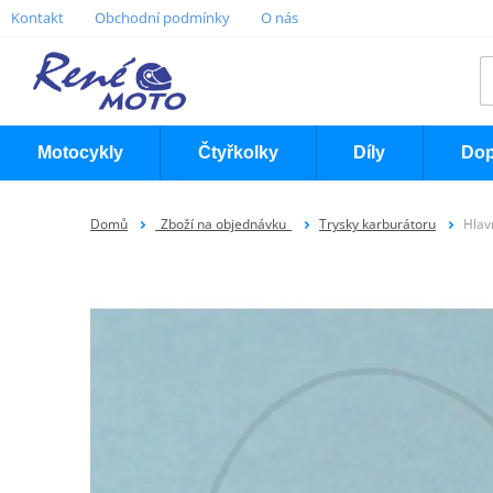
Kontakt
Obchodní podmínky
O nás
Motocykly
Čtyřkolky
Díly
Dop
Domů
_Zboží na objednávku_
Trysky karburátoru
Hlav