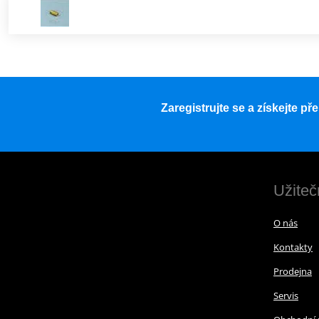
Zaregistrujte se a získejte p
Užiteč
O nás
Kontakty
Prodejna
Servis