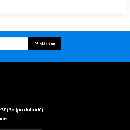
Přihlásit se
6:30) So (po dohodě)
8 01