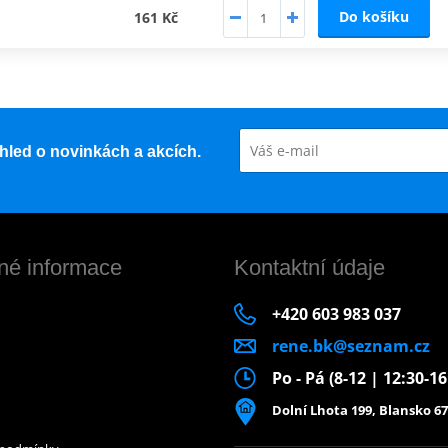
Do košíku
161 Kč
řehled o novinkách a akcích.
né informace
Kontaktní údaje
+420 603 983 037
rene.bk@seznam.cz
Po - Pá (8-12 | 12:30-1
Dolní Lhota 199, Blansko 67