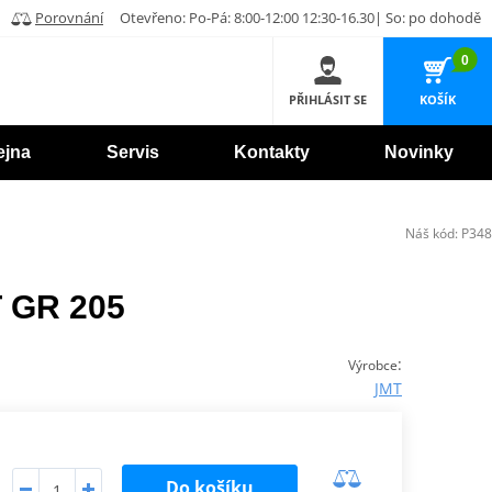
Porovnání
Otevřeno: Po-Pá: 8:00-12:00 12:30-16.30| So: po dohodě
0
PŘIHLÁSIT SE
KOŠÍK
ejna
Servis
Kontakty
Novinky
Náš kód:
P348
T GR 205
:
Výrobce
JMT
Do košíku