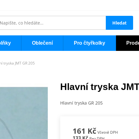
Hledat
lňky
Oblečení
Pro čtyřkolky
Prod
ní tryska JMT GR 205
Hlavní tryska JM
Hlavní tryska GR 205
161 Kč
Včetně DPH
133 Kč
Bez DPH