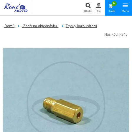
0
Hledat
Účet
Košík
Menu
Hledat
Domů
_Zboží na objednávku_
Trysky karburátoru
Náš kód:
P345