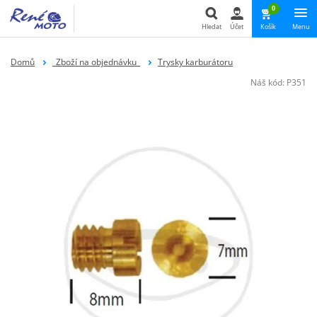
0
Hledat
Účet
Košík
Menu
Hledat
Domů
_Zboží na objednávku_
Trysky karburátoru
Náš kód:
P351