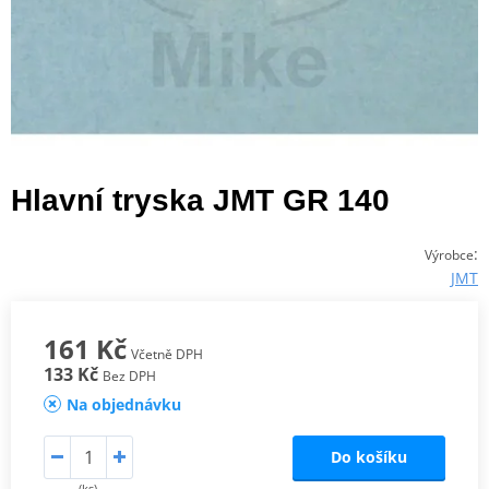
Hlavní tryska JMT GR 140
:
Výrobce
JMT
161 Kč
Včetně DPH
133 Kč
Bez DPH
Na objednávku
Do košíku
(ks)