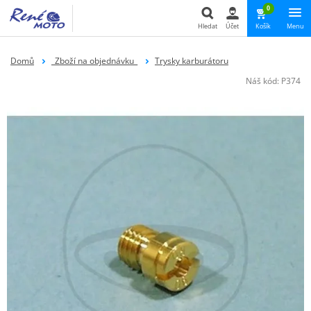
0
Hledat
Účet
Košík
Menu
Hledat
Domů
_Zboží na objednávku_
Trysky karburátoru
Náš kód:
P374