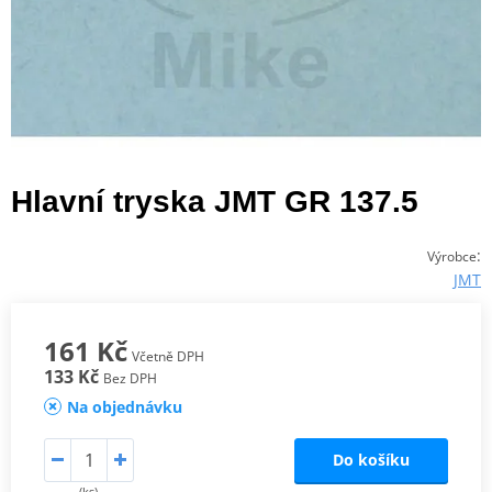
Hlavní tryska JMT GR 137.5
:
Výrobce
JMT
161 Kč
Včetně DPH
133 Kč
Bez DPH
Na objednávku
Do košíku
(ks)