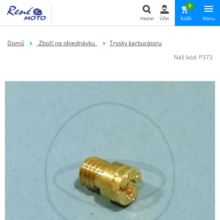
0
Hledat
Účet
Košík
Menu
Hledat
Domů
_Zboží na objednávku_
Trysky karburátoru
Náš kód:
P373