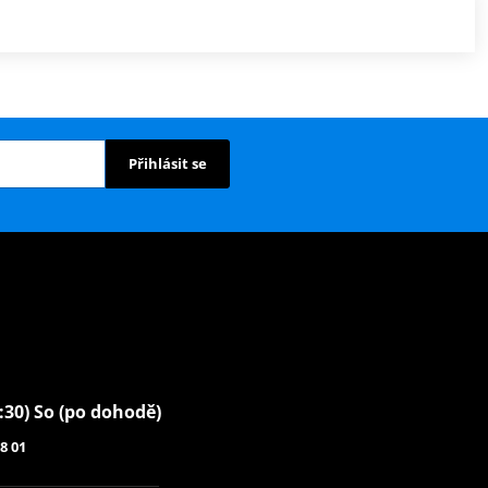
Přihlásit se
6:30) So (po dohodě)
8 01