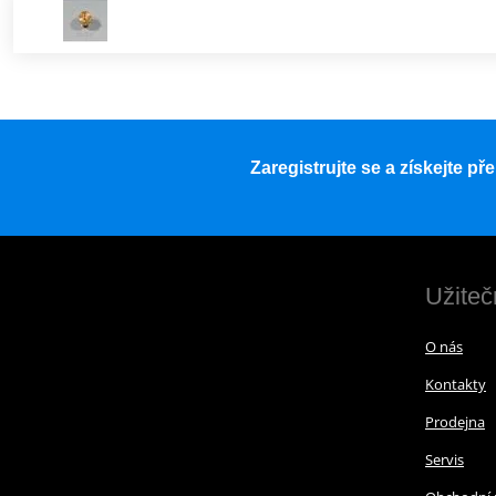
Zaregistrujte se a získejte p
Užiteč
O nás
Kontakty
Prodejna
Servis