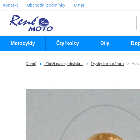
Kontakt
Obchodní podmínky
O nás
Motocykly
Čtyřkolky
Díly
Dop
Domů
_Zboží na objednávku_
Trysky karburátoru
Hlav