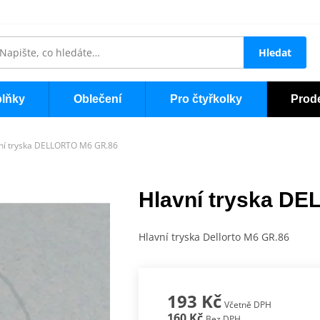
Hledat
lňky
Oblečení
Pro čtyřkolky
Prod
ní tryska DELLORTO M6 GR.86
Hlavní tryska D
Hlavní tryska Dellorto M6 GR.86
193 Kč
Včetně DPH
160 Kč
Bez DPH