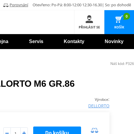
Porovnání
Otevřeno: Po-Pá: 8:00-12:00 12:30-16.30| So: po dohodě
0
PŘIHLÁSIT SE
KOŠÍK
ejna
Servis
Kontakty
Novinky
Náš kód:
P326
ELLORTO M6 GR.86
:
Výrobce
DELLORTO
Do košíku