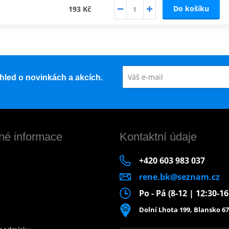
Do košíku
193 Kč
řehled o novinkách a akcích.
né informace
Kontaktní údaje
+420 603 983 037
rene.bk@seznam.cz
Po - Pá (8-12 | 12:30-1
Dolní Lhota 199, Blansko 67