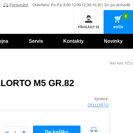
Porovnání
Otevřeno: Po-Pá: 8:00-12:00 12:30-16.30| So: po dohodě
0
PŘIHLÁSIT SE
KOŠÍK
ejna
Servis
Kontakty
Novinky
Náš kód:
P252
ELLORTO M5 GR.82
:
Výrobce
DELLORTO
Do košíku