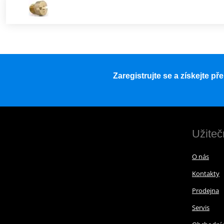
Zaregistrujte se a získejte p
Užiteč
O nás
Kontakty
Prodejna
Servis