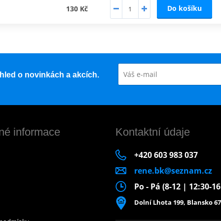
Do košíku
130 Kč
řehled o novinkách a akcích.
né informace
Kontaktní údaje
+420 603 983 037
rene.bk@seznam.cz
Po - Pá (8-12 | 12:30-1
Dolní Lhota 199, Blansko 67