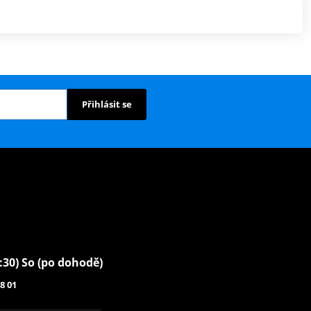
Přihlásit se
6:30) So (po dohodě)
8 01