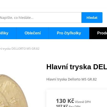
Hledat
lňky
Oblečení
Pro čtyřkolky
Prod
ní tryska DELLORTO M5 GR.82
Hlavní tryska D
Hlavní tryska Dellorto M5 GR.82
130 Kč
Včetně DPH
107 Kč
Bez DPH