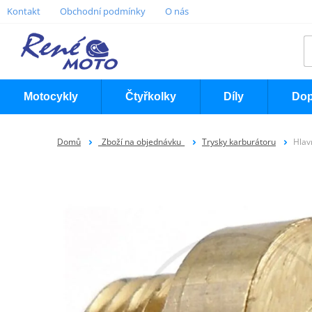
Kontakt
Obchodní podmínky
O nás
Motocykly
Čtyřkolky
Díly
Dop
Domů
_Zboží na objednávku_
Trysky karburátoru
Hlav