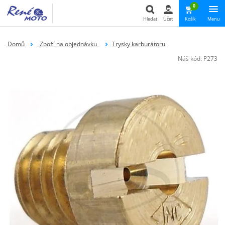
0
Hledat
Účet
Košík
Menu
Hledat
Domů
_Zboží na objednávku_
Trysky karburátoru
Náš kód:
P273