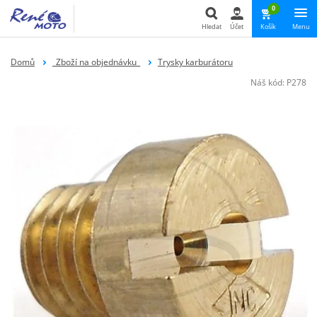
0
Hledat
Účet
Košík
Menu
Hledat
Domů
_Zboží na objednávku_
Trysky karburátoru
Náš kód:
P278