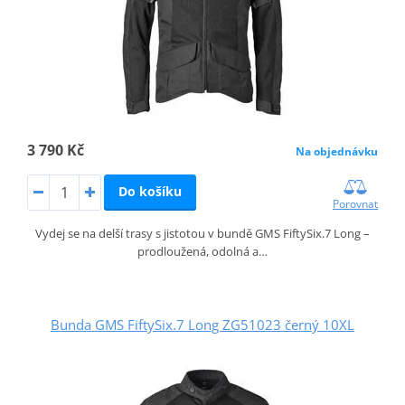
3 790 Kč
Na objednávku
Do košíku
Porovnat
Vydej se na delší trasy s jistotou v bundě GMS FiftySix.7 Long –
prodloužená, odolná a…
Bunda GMS FiftySix.7 Long ZG51023 černý 10XL