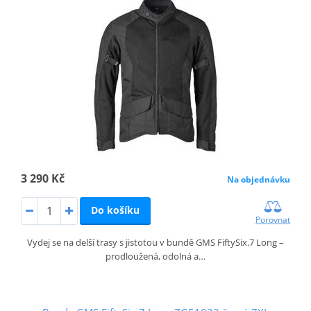
3 290 Kč
Na objednávku
Do košíku
Porovnat
Vydej se na delší trasy s jistotou v bundě GMS FiftySix.7 Long –
prodloužená, odolná a…