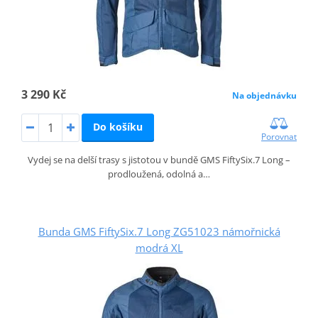
3 290 Kč
Na objednávku
Do košíku
Porovnat
Vydej se na delší trasy s jistotou v bundě GMS FiftySix.7 Long –
prodloužená, odolná a…
Bunda GMS FiftySix.7 Long ZG51023 námořnická
modrá XL