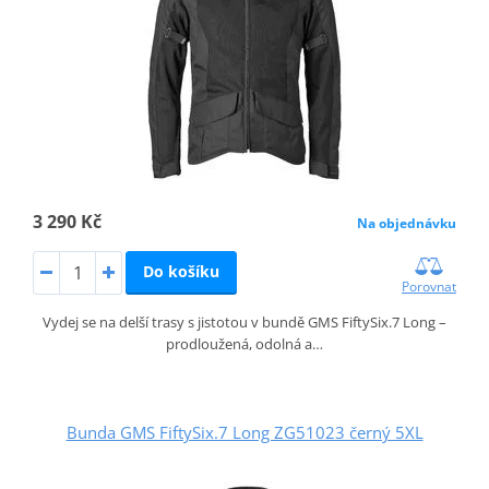
3 290 Kč
Na objednávku
Do košíku
Porovnat
Vydej se na delší trasy s jistotou v bundě GMS FiftySix.7 Long –
prodloužená, odolná a…
Bunda GMS FiftySix.7 Long ZG51023 černý 5XL