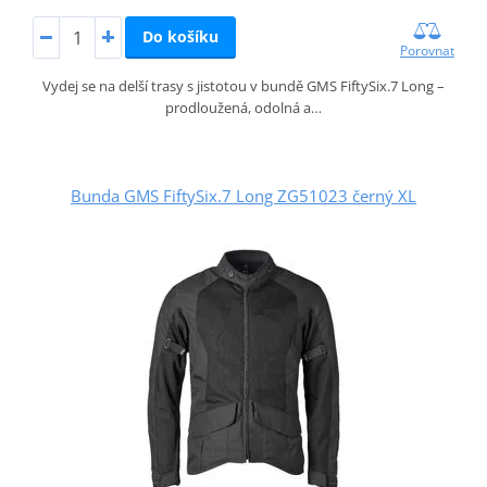
Do košíku
Porovnat
Vydej se na delší trasy s jistotou v bundě GMS FiftySix.7 Long –
prodloužená, odolná a…
Bunda GMS FiftySix.7 Long ZG51023 černý XL