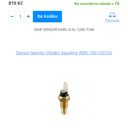
819 Kč
Na centrálním skladu v ČR
Do košíku
Porovnat
MAP SENSOR HARL.D.XL 1200-7184
Sensor teploty chladíci kapaliny RMS 100120530