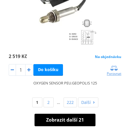
2 519 Kč
Na objednávku
Do košíku
Porovnat
OXYGEN SENSOR PEU.GEOPOLIS 125
1
2
…
222
Další
Zobrazit další 21