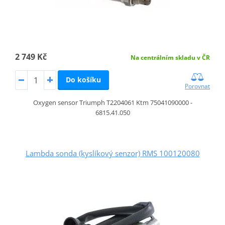
2 749 Kč
Na centrálním skladu v ČR
Do košíku
Porovnat
Oxygen sensor Triumph T2204061 Ktm 75041090000 -
6815.41.050
Lambda sonda (kyslíkový senzor) RMS 100120080