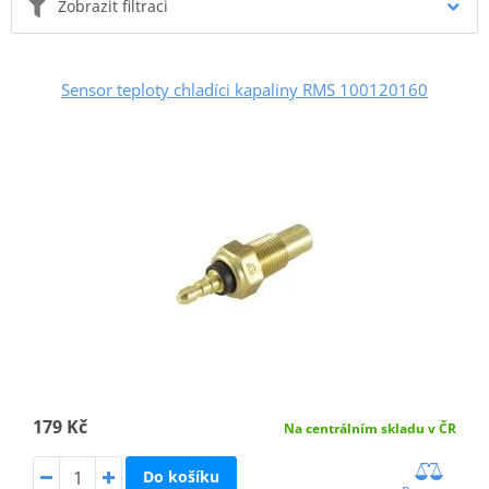
Zobrazit filtraci
Sensor teploty chladíci kapaliny RMS 100120160
179 Kč
Na centrálním skladu v ČR
Do košíku