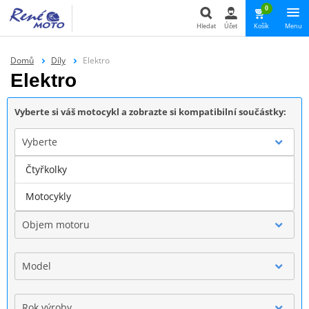
0
Hledat
Účet
Košík
Menu
Hledat
Domů
Díly
Elektro
Elektro
Vyberte si váš motocykl a zobrazte si kompatibilní součástky:
Vyberte
Čtyřkolky
Značka
Motocykly
Objem motoru
Model
Rok výroby