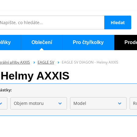
Hledat
lňky
Oblečení
Pro čtyřkolky
Prod
grální přilby AXXIS
EAGLE SV
EAGLE SV DIAGON - Helmy AXXIS
 Helmy AXXIS
částky:
Objem motoru
Model
R