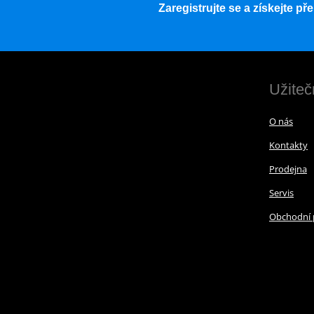
Zaregistrujte se a získejte p
Užiteč
O nás
Kontakty
Prodejna
Servis
Obchodní