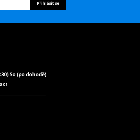
Přihlásit se
6:30) So (po dohodě)
8 01