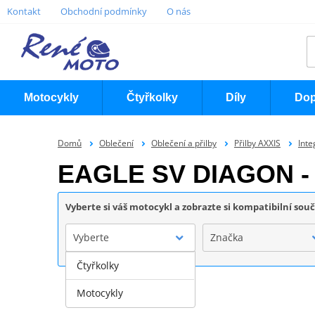
Kontakt
Obchodní podmínky
O nás
Motocykly
Čtyřkolky
Díly
Dop
Domů
Oblečení
Oblečení a přilby
Přilby AXXIS
Inte
EAGLE SV DIAGON -
Vyberte si váš motocykl a zobrazte si kompatibilní sou
Vyberte
Značka
Čtyřkolky
Motocykly