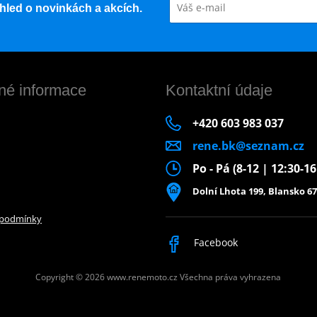
řehled o novinkách a akcích.
né informace
Kontaktní údaje
+420 603 983 037
rene.bk@seznam.cz
Po - Pá (8-12 | 12:30-1
Dolní Lhota 199, Blansko 67
 podmínky
Facebook
Copyright © 2026 www.renemoto.cz
Všechna práva vyhrazena