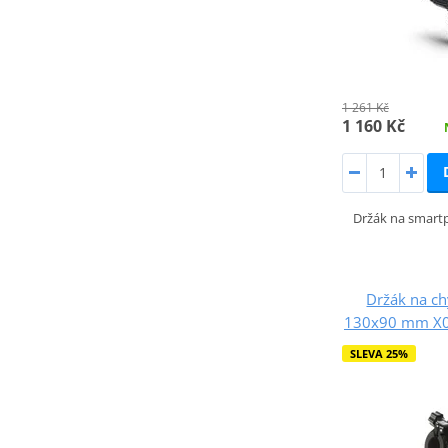
1 261 Kč
1 160 Kč
Držák na smart
Držák na ch
130x90 mm X0S
SLEVA 25%