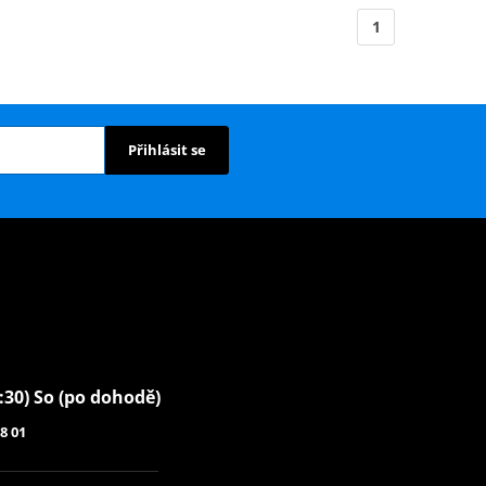
1
Přihlásit se
6:30) So (po dohodě)
8 01