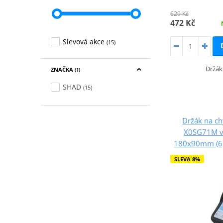
629 Kč
472 Kč
Slevová akce
(15)
Držák
ZNAČKA
(1)
SHAD
(15)
Držák na ch
X0SG71M ve
180x90mm (6,6
SLEVA 8%