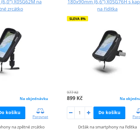
(6,0") X0SG62M na
180x90mm (6,6") X0SG76H s kap
tné zrcátko
na řídítka
SLEVA 8%
977 Kč
899 Kč
Na objednávku
Na objedn
Do košíku
Do košíku
Porovnat
Por
phony na zpětné zrcátko
Držák na smartphony na řidítka