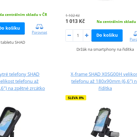
Na centrálním skladu v ČR
1 102 Kč
1 013 Kč
Na centrálním skladu
Do košíku
Porovnat
Do košíku
Por
 tabletu SHAD
Držák na smartphony na řidítka
ytré telefony SHAD
X-frame SHAD X0SG00H veliko
likost telefonu až
telefonu až 180x90mm (6,6") n
") na zpětné zrcátko
řídítka
SLEVA 8%