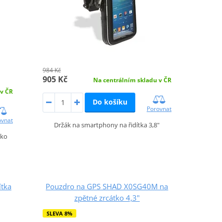
984 Kč
905 Kč
Na centrálním skladu v ČR
 v ČR
Do košíku
Porovnat
ovnat
Držák na smartphony na řidítka 3,8"
tko
tka
Pouzdro na GPS SHAD X0SG40M na
zpětné zrcátko 4,3"
SLEVA 8%