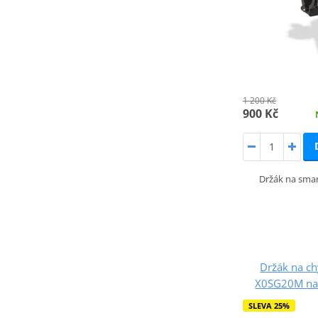
1 200 Kč
900 Kč
Držák na smar
Držák na ch
X0SG20M na 
SLEVA 25%