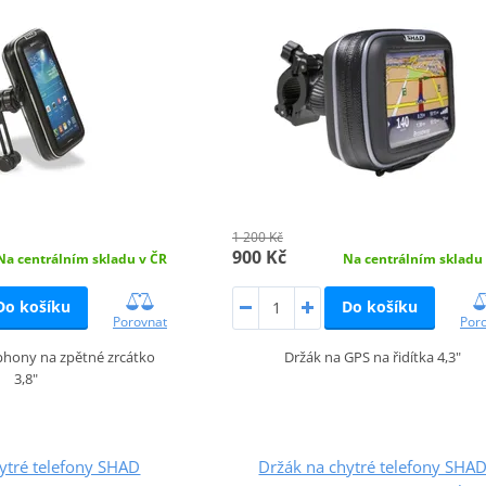
1 200 Kč
900 Kč
Na centrálním skladu v ČR
Na centrálním skladu
Do košíku
Do košíku
Porovnat
Por
phony na zpětné zrcátko
Držák na GPS na řidítka 4,3"
3,8"
ytré telefony SHAD
Držák na chytré telefony SHA