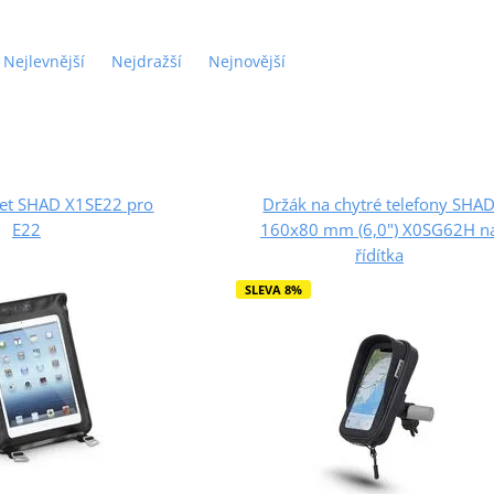
Nejlevnější
Nejdražší
Nejnovější
let SHAD X1SE22 pro
Držák na chytré telefony SHA
E22
160x80 mm (6,0") X0SG62H n
řídítka
SLEVA 8%