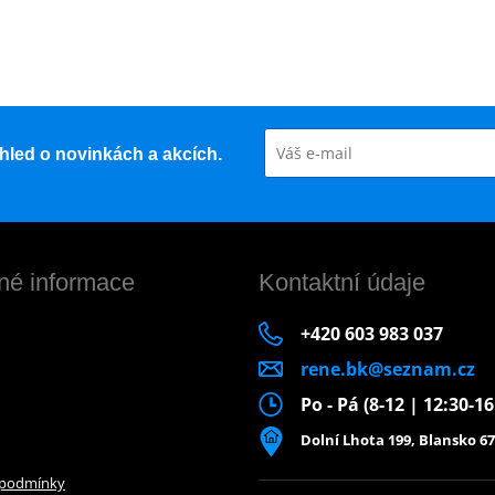
řehled o novinkách a akcích.
né informace
Kontaktní údaje
+420 603 983 037
rene.bk@seznam.cz
Po - Pá (8-12 | 12:30-1
Dolní Lhota 199, Blansko 67
 podmínky