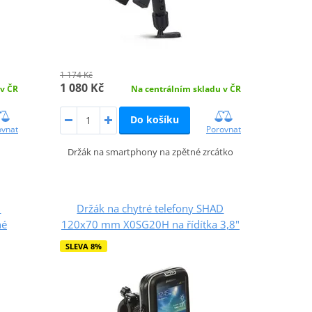
1 174 Kč
1 080 Kč
 v ČR
Na centrálním skladu v ČR
Do košíku
ovnat
Porovnat
Držák na smartphony na zpětné zrcátko
D
Držák na chytré telefony SHAD
né
120x70 mm X0SG20H na řídítka 3,8"
SLEVA 8%