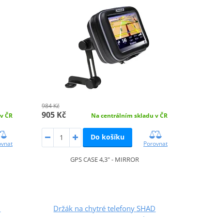
984 Kč
905 Kč
 v ČR
Na centrálním skladu v ČR
Do košíku
ovnat
Porovnat
GPS CASE 4,3" - MIRROR
D
Držák na chytré telefony SHAD