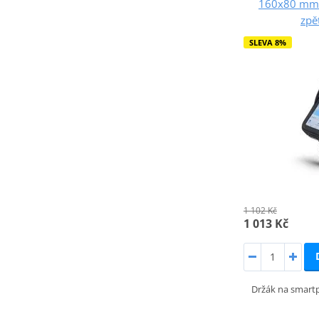
160x80 mm 
zpě
SLEVA 8%
1 102 Kč
1 013 Kč
Držák na smart