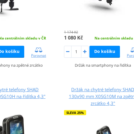
1 174 Kč
1 080 Kč
Na centrálním skladu v ČR
Na centrálním skladu
Do košíku
Do košíku
Porovnat
Por
phony na zpětné zrcátko
Držák na smartphony na řidítka
ytré telefony SHAD
Držák na chytré telefony SHA
G10H na řídítka 4,3"
130x90 mm X0SG10M na zpět
zrcátko 4,3"
SLEVA 25%