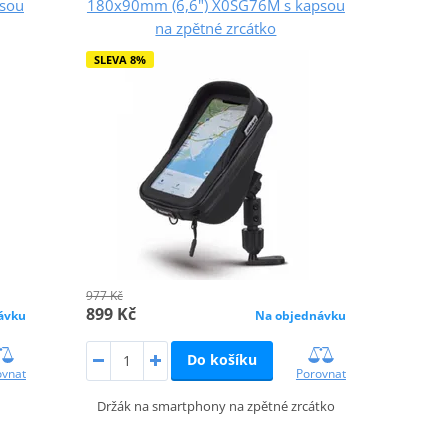
sou
180x90mm (6,6") X0SG76M s kapsou
na zpětné zrcátko
SLEVA 8%
977 Kč
899 Kč
ávku
Na objednávku
Do košíku
ovnat
Porovnat
Držák na smartphony na zpětné zrcátko