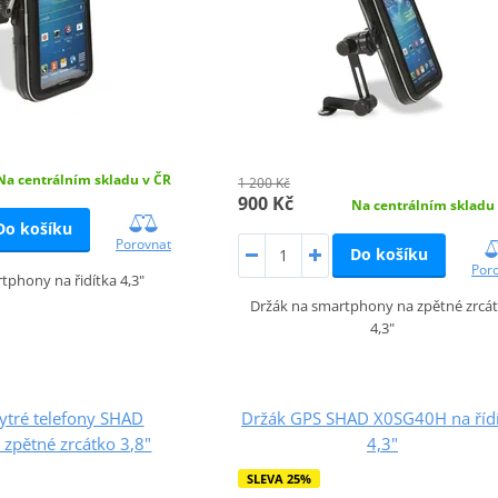
Na centrálním skladu v ČR
1 200 Kč
900 Kč
Na centrálním skladu
Do košíku
Porovnat
Do košíku
Por
tphony na řidítka 4,3"
Držák na smartphony na zpětné zrcá
4,3"
ytré telefony SHAD
Držák GPS SHAD X0SG40H na řídí
zpětné zrcátko 3,8"
4,3"
SLEVA 25%