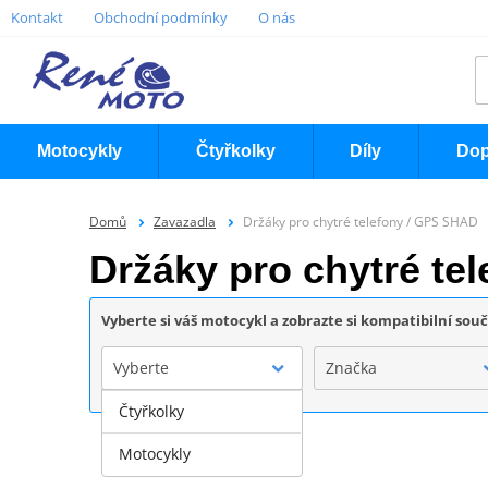
Kontakt
Obchodní podmínky
O nás
Motocykly
Čtyřkolky
Díly
Dop
Domů
Zavazadla
Držáky pro chytré telefony / GPS SHAD
Držáky pro chytré te
Vyberte si váš motocykl a zobrazte si kompatibilní sou
Vyberte
Značka
Čtyřkolky
Motocykly