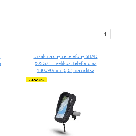
1
D
Držák na chytré telefony SHAD
a
X0SG71H velikost telefonu až
180x90mm (6,6") na řídítka
SLEVA 8%