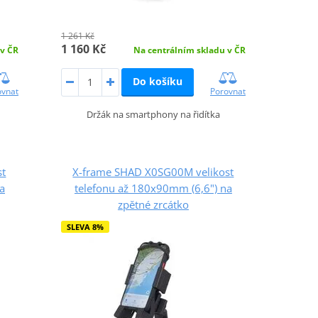
1 261 Kč
1 160 Kč
 v ČR
Na centrálním skladu v ČR
Do košíku
ovnat
Porovnat
Držák na smartphony na řidítka
st
X-frame SHAD X0SG00M velikost
a
telefonu až 180x90mm (6,6") na
zpětné zrcátko
SLEVA 8%