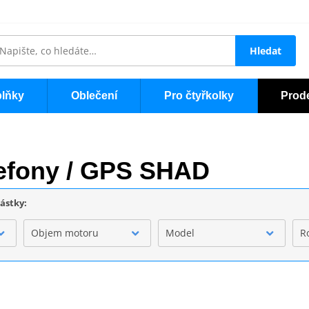
Hledat
lňky
Oblečení
Pro čtyřkolky
Prod
lefony / GPS SHAD
částky:
Objem motoru
Model
R