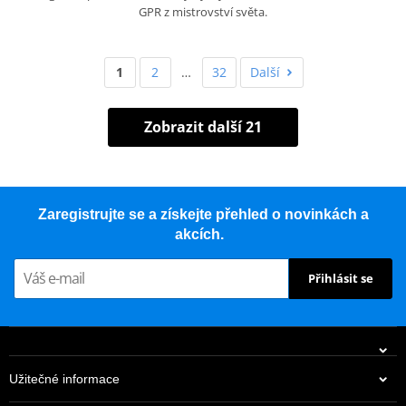
GPR z mistrovství světa.
1
2
…
32
Další
Zobrazit další 21
Zaregistrujte se a získejte přehled o novinkách a
akcích.
Přihlásit se
Užitečné informace