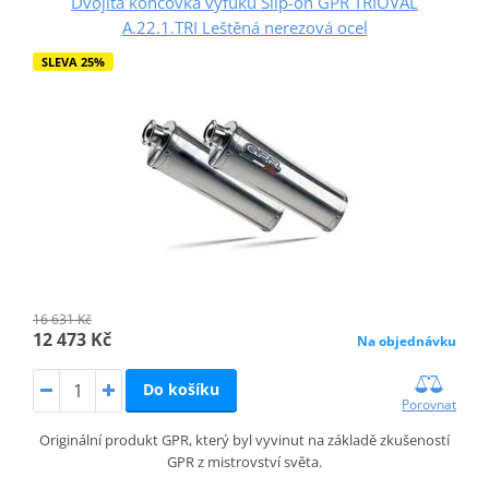
Dvojitá koncovka výfuku Slip-on GPR TRIOVAL
A.22.1.TRI Leštěná nerezová ocel
SLEVA 25%
16 631 Kč
12 473 Kč
Na objednávku
Do košíku
Porovnat
Originální produkt GPR, který byl vyvinut na základě zkušeností
GPR z mistrovství světa.