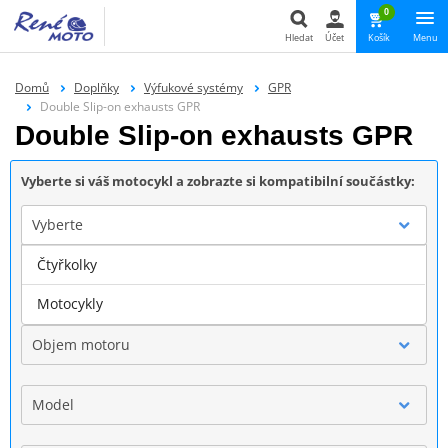
0
Hledat
Účet
Košík
Menu
Hledat
Domů
Doplňky
Výfukové systémy
GPR
Double Slip-on exhausts GPR
Double Slip-on exhausts GPR
Vyberte si váš motocykl a zobrazte si kompatibilní součástky:
Vyberte
Čtyřkolky
Značka
Motocykly
Objem motoru
Model