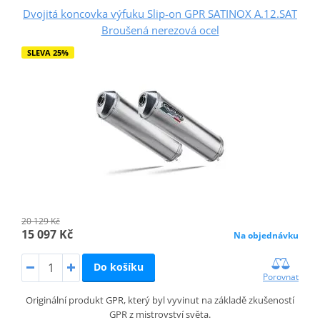
Dvojitá koncovka výfuku Slip-on GPR SATINOX A.12.SAT
Broušená nerezová ocel
SLEVA 25%
20 129 Kč
15 097 Kč
Na objednávku
Do košíku
Porovnat
Originální produkt GPR, který byl vyvinut na základě zkušeností
GPR z mistrovství světa.