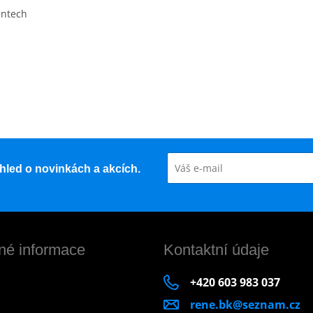
entech
řehled o novinkách a akcích.
né informace
Kontaktní údaje
+420 603 983 037
rene.bk@seznam.cz