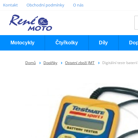
Kontakt
Obchodní podmínky
O nás
Motocykly
Čtyřkolky
Díly
Dop
Domů
Doplňky
Ostatní zboží JMT
Digitální testr bater