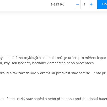
Do
6 659 Kč
city a napětí motocyklových akumulátorů. Je určen pro měření kapac
amů, kdy jsou hodnoty načítány v ampérech nebo procentech.
 proud a tak zákazníkovi v okamžiku předvést stav baterie. Tento p
, sulfataci, nízký stav napětí a nebo případnou potřebu dobití bate