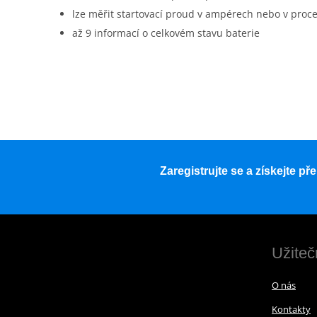
lze měřit startovací proud v ampérech nebo v proc
až 9 informací o celkovém stavu baterie
Zaregistrujte se a získejte p
Užiteč
O nás
Kontakty