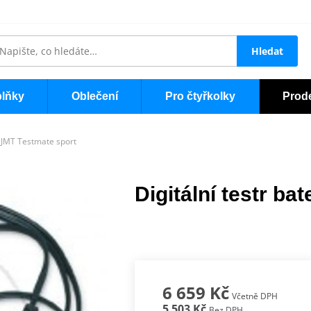
Hledat
lňky
Oblečení
Pro čtyřkolky
Prod
ií JMT Testmate sport
Digitální testr ba
6 659 Kč
Včetně DPH
5 503 Kč
Bez DPH