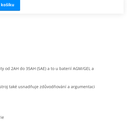
 košíku
ity od 2AH do 35AH (SAE) a to u baterií AGM/GEL a
řístroj také usnadňuje zdůvodňování a argumentaci
rie