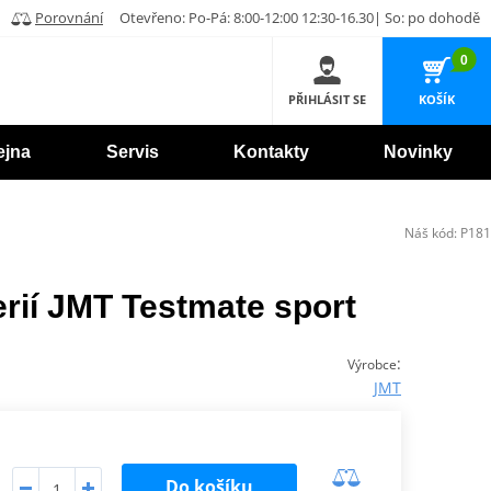
Porovnání
Otevřeno: Po-Pá: 8:00-12:00 12:30-16.30| So: po dohodě
0
PŘIHLÁSIT SE
KOŠÍK
ejna
Servis
Kontakty
Novinky
Náš kód:
P181
terií JMT Testmate sport
:
Výrobce
JMT
Do košíku