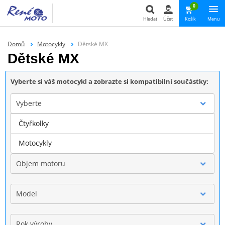
0
Hledat
Účet
Košík
Menu
Hledat
Domů
Motocykly
Dětské MX
Dětské MX
Vyberte si váš motocykl a zobrazte si kompatibilní součástky:
Vyberte
Čtyřkolky
Značka
Motocykly
Objem motoru
Model
Rok výroby