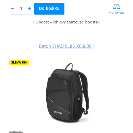
Do košíku
Porovnat
Fulboost – lithiový startovací booster.
Batoh SHAD SL86 X0SL861
SLEVA 8%
2 082 Kč