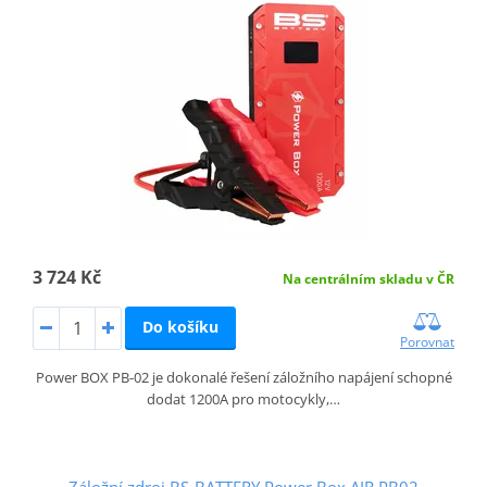
3 724 Kč
Na centrálním skladu v ČR
Do košíku
Porovnat
Power BOX PB-02 je dokonalé řešení záložního napájení schopné
dodat 1200A pro motocykly,…
Záložní zdroj BS-BATTERY Power Box AIR PB02