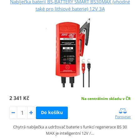
Nabíječka baterií BS-BATTERY SMART BS30MAX (vhodné
také pro lithiové baterie) 12V 3A
2 341 Kč
Na centrálním skladu v ČR
Do košíku
Porovnat
Chytrá nabíječka a udržovač baterie s funkcí regenerace BS 30
MAX je inteligentní 12V /…