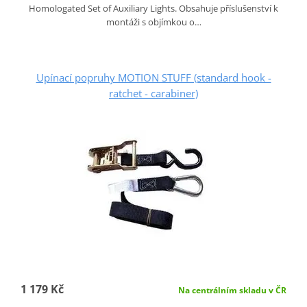
Homologated Set of Auxiliary Lights. Obsahuje příslušenství k
montáži s objímkou o…
Upínací popruhy MOTION STUFF (standard hook -
ratchet - carabiner)
1 179 Kč
Na centrálním skladu v ČR