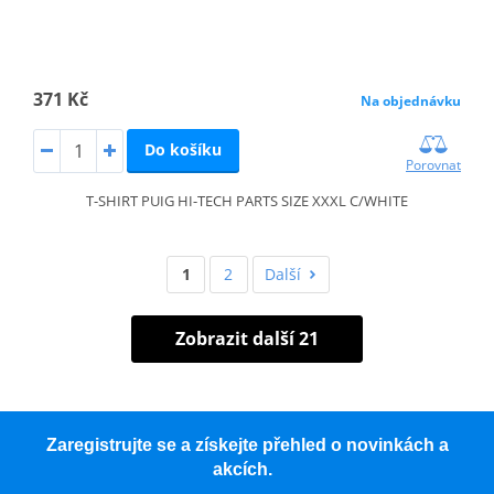
371 Kč
Na objednávku
Do košíku
Porovnat
T-SHIRT PUIG HI-TECH PARTS SIZE XXXL C/WHITE
1
2
Další
Zobrazit další 21
Zaregistrujte se a získejte přehled o novinkách a
akcích.