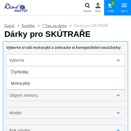
0
Hledat
Účet
Košík
Menu
Hledat
Domů
Doplňky
* Tipy na dárky
Dárky pro SKÚTRAŘE
Dárky pro SKÚTRAŘE
Vyberte si váš motocykl a zobrazte si kompatibilní součástky:
Vyberte
Čtyřkolky
Značka
Motocykly
Objem motoru
Model
Rok výroby