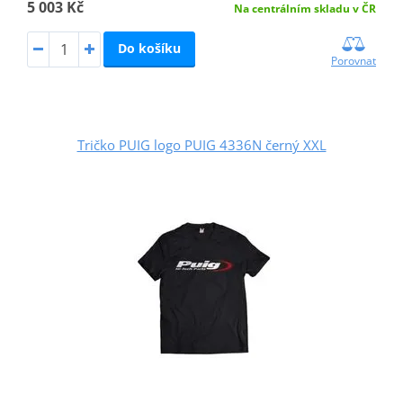
5 003 Kč
Na centrálním skladu v ČR
Do košíku
Porovnat
Tričko PUIG logo PUIG 4336N černý XXL