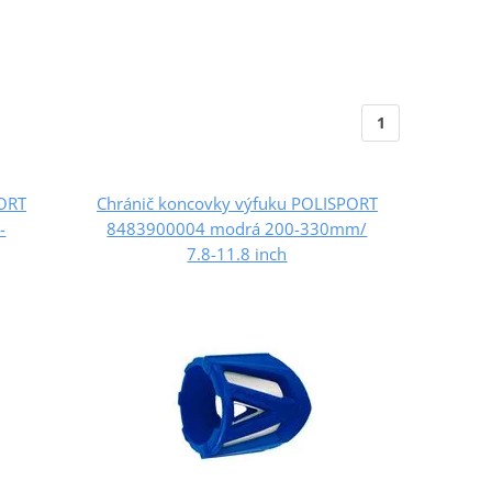
1
PORT
Chránič koncovky výfuku POLISPORT
-
8483900004 modrá 200-330mm/
7.8-11.8 inch