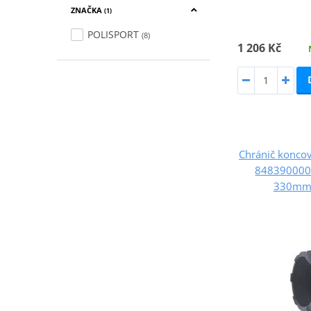
ZNAČKA
(1)
POLISPORT
(8)
1 206 Kč
Chránič konco
8483900006
330mm/