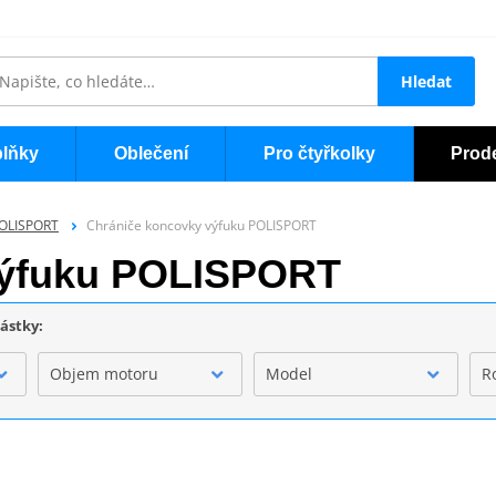
Hledat
lňky
Oblečení
Pro čtyřkolky
Prod
POLISPORT
Chrániče koncovky výfuku POLISPORT
výfuku POLISPORT
částky:
Objem motoru
Model
R