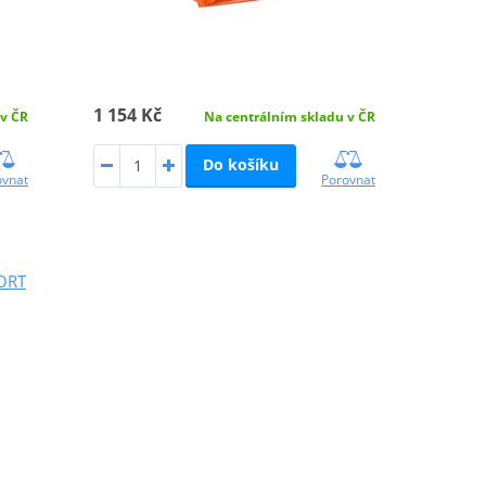
1 154 Kč
 v ČR
Na centrálním skladu v ČR
Do košíku
ovnat
Porovnat
PORT