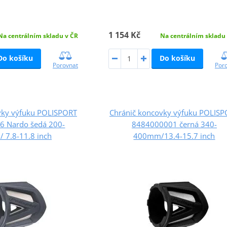
1 154 Kč
Na centrálním skladu v ČR
Na centrálním skladu
Do košíku
Do košíku
Porovnat
Por
vky výfuku POLISPORT
Chránič koncovky výfuku POLIS
 Nardo šedá 200-
8484000001 černá 340-
 7.8-11.8 inch
400mm/13.4-15.7 inch