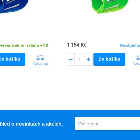
1 154 Kč
Na centrálním skladu v ČR
Na objedn
Do košíku
Do košíku
Porovnat
Por
řehled o novinkách a akcích.