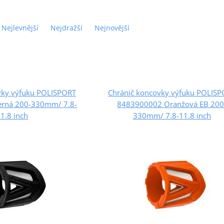
Nejlevnější
Nejdražší
Nejnovější
vky výfuku POLISPORT
Chránič koncovky výfuku POLIS
rná 200-330mm/ 7.8-
8483900002 Oranžová EB 200
1.8 inch
330mm/ 7.8-11.8 inch