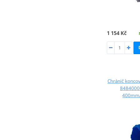
1 154 Kč
Chránič konco
8484000
400mm/1