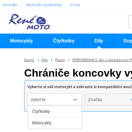
Kontakt
Obchodní podmínky
O nás
Motocykly
Čtyřkolky
Díly
Dop
Domů
Díly
Plasty
PERFORMANCE díly a příslušenství 
Chrániče koncovky 
Vyberte si váš motocykl a zobrazte si kompatibilní sou
Vyberte
Značka
Čtyřkolky
Motocykly