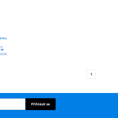
ávku
ovnat
1
Přihlásit se