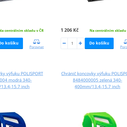
1 206 Kč
Na centrálním skladu v ČR
Na centrálním skladu
Do košíku
Do košíku
Porovnat
Por
vky výfuku POLISPORT
Chránič koncovky výfuku POLIS
004 modrá 340-
8484000005 zelená 340-
3.4-15.7 inch
400mm/13.4-15.7 inch