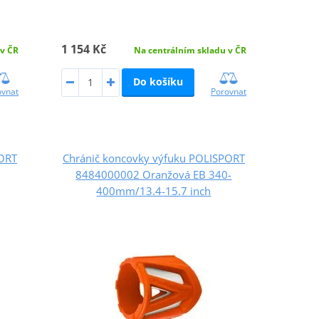
1 154 Kč
 v ČR
Na centrálním skladu v ČR
Do košíku
ovnat
Porovnat
PORT
Chránič koncovky výfuku POLISPORT
8484000002 Oranžová EB 340-
400mm/13.4-15.7 inch