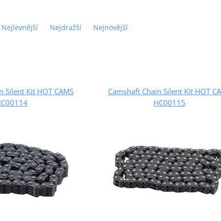
Nejlevnější
Nejdražší
Nejnovější
n Silent Kit HOT CAMS
Camshaft Chain Silent Kit HOT C
HC00114
HC00115