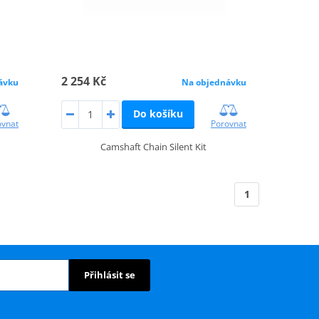
2 254 Kč
ávku
Na objednávku
Do košíku
ovnat
Porovnat
Camshaft Chain Silent Kit
1
Přihlásit se