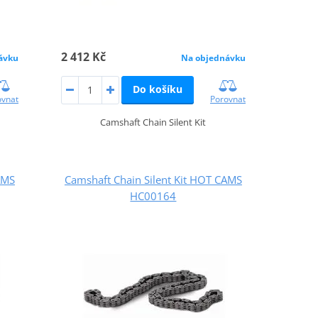
2 412 Kč
ávku
Na objednávku
Do košíku
ovnat
Porovnat
Camshaft Chain Silent Kit
AMS
Camshaft Chain Silent Kit HOT CAMS
HC00164