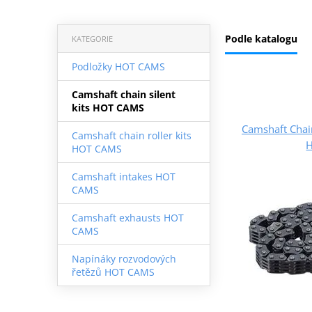
Podle katalogu
KATEGORIE
Podložky HOT CAMS
Camshaft chain silent
kits HOT CAMS
Camshaft Chai
Camshaft chain roller kits
HOT CAMS
Camshaft intakes HOT
CAMS
Camshaft exhausts HOT
CAMS
Napínáky rozvodových
řetězů HOT CAMS