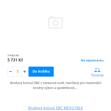
7 642 Kč
5 731 Kč
Na objednávku
Do košíku
Porovnat
Brzdový kotouč EBC z nerezové oceli, navržený pro maximální
brzdný výkon a spolehlivost,…
Brzdový kotouč EBC MD521BLK