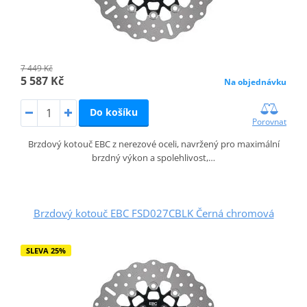
7 449 Kč
5 587 Kč
Na objednávku
Do košíku
Porovnat
Brzdový kotouč EBC z nerezové oceli, navržený pro maximální
brzdný výkon a spolehlivost,…
Brzdový kotouč EBC FSD027CBLK Černá chromová
SLEVA 25%