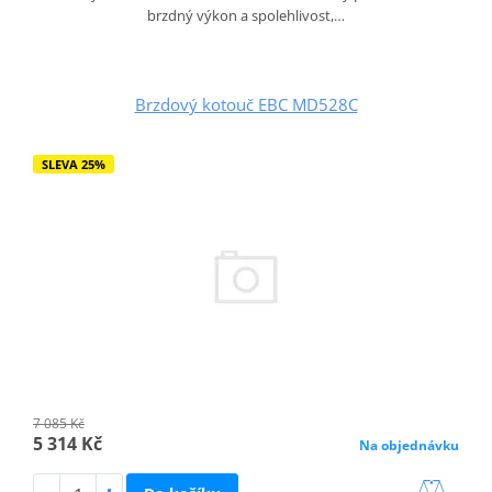
brzdný výkon a spolehlivost,…
Brzdový kotouč EBC MD528C
SLEVA 25%
7 085 Kč
5 314 Kč
Na objednávku