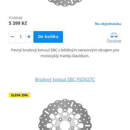
7 199 Kč
5 399 Kč
Na objednávku
Do košíku
Porovnat
Pevný brzdový kotouč EBC s leštěným nerezovým okrajem pro
motocykly Harley-Davidson.
Brzdový kotouč EBC FSD027C
SLEVA 25%