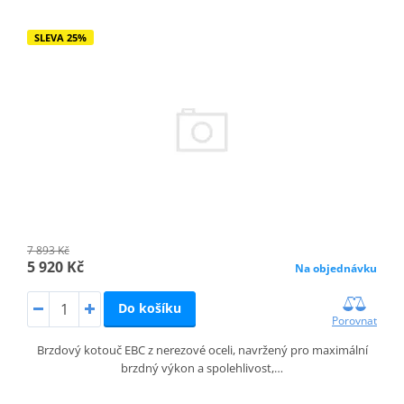
SLEVA 25%
7 893 Kč
5 920 Kč
Na objednávku
Do košíku
Porovnat
Brzdový kotouč EBC z nerezové oceli, navržený pro maximální
brzdný výkon a spolehlivost,…