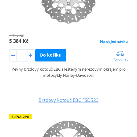
7 179 Kč
5 384 Kč
Na objednávku
Do košíku
Porovnat
Pevný brzdový kotouč EBC s leštěným nerezovým okrajem pro
motocykly Harley-Davidson.
Brzdový kotouč EBC FSD523
SLEVA 25%