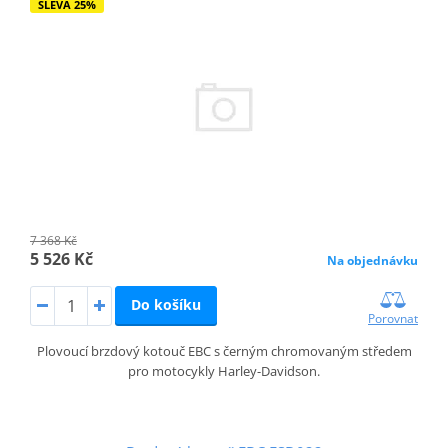
SLEVA 25%
7 368 Kč
5 526 Kč
Na objednávku
Do košíku
Porovnat
Plovoucí brzdový kotouč EBC s černým chromovaným středem
pro motocykly Harley-Davidson.