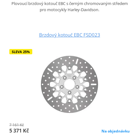
Plovoucí brzdový kotouč EBC s černým chromovaným středem
pro motocykly Harley-Davidson.
Brzdový kotouč EBC FSD023
SLEVA 25%
7 161 Kč
5 371 Kč
Na objednávku