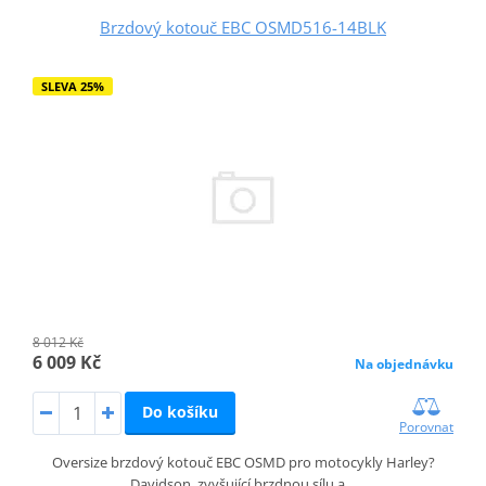
Brzdový kotouč EBC OSMD516-14BLK
SLEVA 25%
8 012 Kč
6 009 Kč
Na objednávku
Do košíku
Porovnat
Oversize brzdový kotouč EBC OSMD pro motocykly Harley?
Davidson, zvyšující brzdnou sílu a…