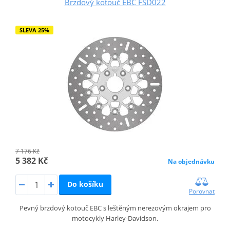
Brzdový kotouč EBC FSD022
SLEVA 25%
7 176 Kč
5 382 Kč
Na objednávku
Do košíku
Porovnat
Pevný brzdový kotouč EBC s leštěným nerezovým okrajem pro
motocykly Harley-Davidson.