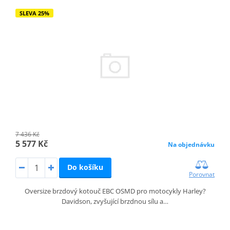
SLEVA 25%
7 436 Kč
5 577 Kč
Na objednávku
Do košíku
Porovnat
Oversize brzdový kotouč EBC OSMD pro motocykly Harley?
Davidson, zvyšující brzdnou sílu a…