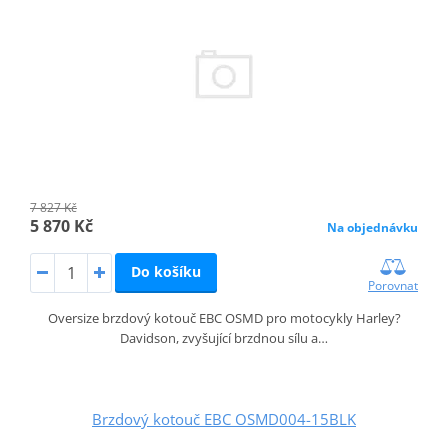
7 827 Kč
5 870 Kč
Na objednávku
Do košíku
Porovnat
Oversize brzdový kotouč EBC OSMD pro motocykly Harley?
Davidson, zvyšující brzdnou sílu a…
Brzdový kotouč EBC OSMD004-15BLK