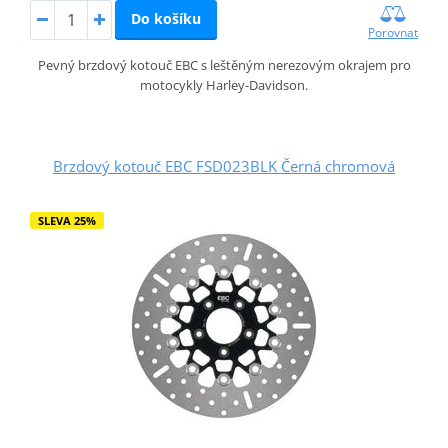
Do košíku
Porovnat
Pevný brzdový kotouč EBC s leštěným nerezovým okrajem pro
motocykly Harley-Davidson.
Brzdový kotouč EBC FSD023BLK Černá chromová
SLEVA 25%