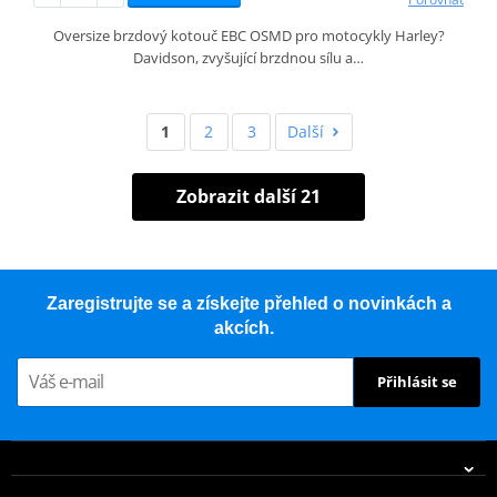
Oversize brzdový kotouč EBC OSMD pro motocykly Harley?
Davidson, zvyšující brzdnou sílu a…
1
2
3
Další
Zobrazit další 21
Zaregistrujte se a získejte přehled o novinkách a
akcích.
Přihlásit se