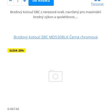
Do košíku
Porovnat
Brzdový kotouč EBC z nerezové oceli, navržený pro maximální
brzdný výkon a spolehlivost,…
Brzdový kotouč EBC MD530BLK Černá chromová
SLEVA 25%
6 967 Kč