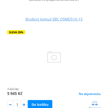
Brzdový kotouč EBC OSMD516-15
SLEVA 25%
7 927 Kč
5 945 Kč
Na objednávku
Do košíku
Porovnat