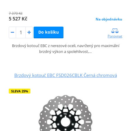
7 370 Kč
5 527 Kč
Na objednávku
Do košíku
Porovnat
Brzdový kotouč EBC z nerezové oceli, navržený pro maximální
brzdný výkon a spolehlivost,…
Brzdový kotouč EBC FSD026CBLK Černá chromová
SLEVA 25%