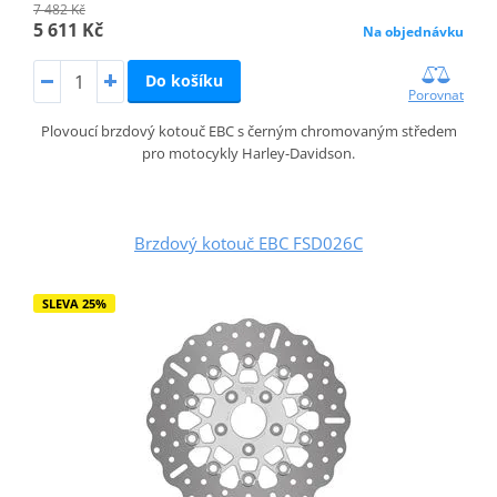
7 482 Kč
5 611 Kč
Na objednávku
Do košíku
Porovnat
Plovoucí brzdový kotouč EBC s černým chromovaným středem
pro motocykly Harley-Davidson.
Brzdový kotouč EBC FSD026C
SLEVA 25%