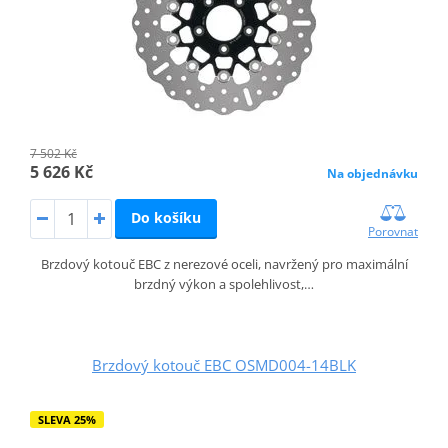
7 502 Kč
5 626 Kč
Na objednávku
Do košíku
Porovnat
Brzdový kotouč EBC z nerezové oceli, navržený pro maximální
brzdný výkon a spolehlivost,…
Brzdový kotouč EBC OSMD004-14BLK
SLEVA 25%