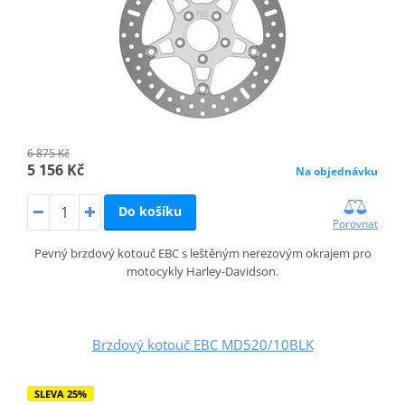
6 875 Kč
5 156 Kč
Na objednávku
Do košíku
Porovnat
Pevný brzdový kotouč EBC s leštěným nerezovým okrajem pro
motocykly Harley-Davidson.
Brzdový kotouč EBC MD520/10BLK
SLEVA 25%