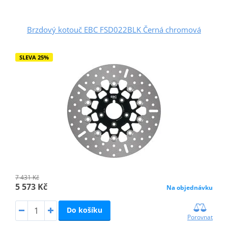
Brzdový kotouč EBC FSD022BLK Černá chromová
SLEVA 25%
7 431 Kč
5 573 Kč
Na objednávku
Do košíku
Porovnat