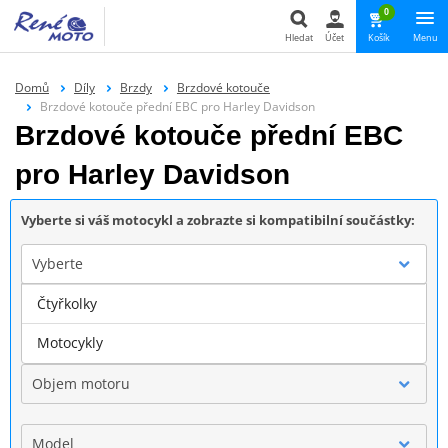
0
Hledat
Účet
Košík
Menu
Hledat
Domů
Díly
Brzdy
Brzdové kotouče
Brzdové kotouče přední EBC pro Harley Davidson
Brzdové kotouče přední EBC
pro Harley Davidson
Vyberte si váš motocykl a zobrazte si kompatibilní součástky:
Vyberte
Čtyřkolky
Značka
Motocykly
Objem motoru
Model