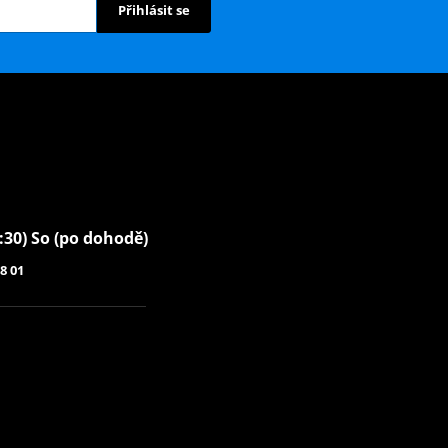
Přihlásit se
6:30) So (po dohodě)
8 01