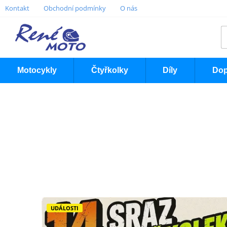
Kontakt
Obchodní podmínky
O nás
Motocykly
Čtyřkolky
Díly
Dop
UDÁLOSTI