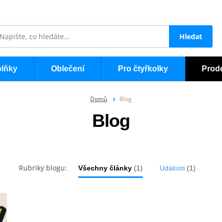
Hledat
lňky
Oblečení
Pro čtyřkolky
Prod
Domů
Blog
Blog
Rubriky blogu:
Všechny články
(1)
Události
(1)