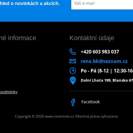
řehled o novinkách a akcích.
né informace
Kontaktní údaje
+420 603 983 037
rene.bk@seznam.cz
Po - Pá (8-12 | 12:30-1
Dolní Lhota 199, Blansko 67
 podmínky
Facebook
Copyright © 2026 www.renemoto.cz
Všechna práva vyhrazena