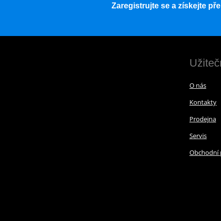
Zaregistrujte se a získejte p
Užiteč
O nás
Kontakty
Prodejna
Servis
Obchodní