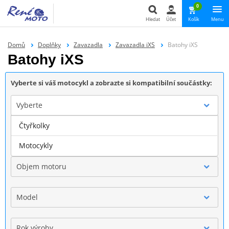
0
Hledat
Účet
Košík
Menu
Hledat
Domů
Doplňky
Zavazadla
Zavazadla iXS
Batohy iXS
Batohy iXS
Vyberte si váš motocykl a zobrazte si kompatibilní součástky:
Vyberte
Čtyřkolky
Značka
Motocykly
Objem motoru
Model
Rok výroby